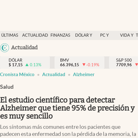
Últimas Noticias
ÚLTIMAS
ACTUALIDAD
FINANZAS
DÓLAR Y
PC Y
VIDA Y
Actualidad
NOTICIAS
Y
MERCADOS
CELULAR
ESTILO
Argentina
Actualidad
Finanzas y economía
ECONOMÍA
España
Dólar y mercados
DÓLAR
BMV
S&P 500
$
17,15
0.13
%
66.396,15
-0.19
%
México
7709,96
Internacionales
Cronista México
Actualidad
Alzheimer
USA
Opinión
Colombia
Salud
Uruguay
Brand Strategy
El estudio científico para detectar
Pc y celular
Alzheimer que tiene 95% de precisión y
es muy sencillo
Vida y estilo
Los síntomas más comunes entre los pacientes que
Tv
padecen esta enfermedad son la pérdida de la memoria, la