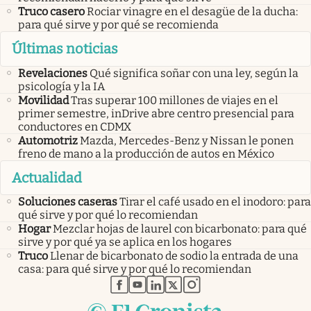
Truco casero
Rociar vinagre en el desagüe de la ducha:
para qué sirve y por qué se recomienda
Últimas noticias
Revelaciones
Qué significa soñar con una ley, según la
psicología y la IA
Movilidad
Tras superar 100 millones de viajes en el
primer semestre, inDrive abre centro presencial para
conductores en CDMX
Automotriz
Mazda, Mercedes-Benz y Nissan le ponen
freno de mano a la producción de autos en México
Actualidad
Soluciones caseras
Tirar el café usado en el inodoro: para
qué sirve y por qué lo recomiendan
Hogar
Mezclar hojas de laurel con bicarbonato: para qué
sirve y por qué ya se aplica en los hogares
Truco
Llenar de bicarbonato de sodio la entrada de una
casa: para qué sirve y por qué lo recomiendan
abre en nueva pestaña
abre en nueva pestaña
abre en nueva pestaña
abre en nueva pestaña
abre en nueva pestaña