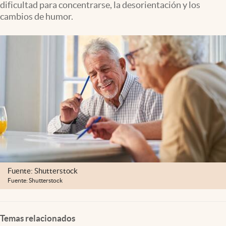
dificultad para concentrarse, la desorientación y los
Clima
cambios de humor.
Espiritualidad
Mediakit
abre en nueva pestaña
México
Fuente: Shutterstock
Fuente: Shutterstock
Temas relacionados