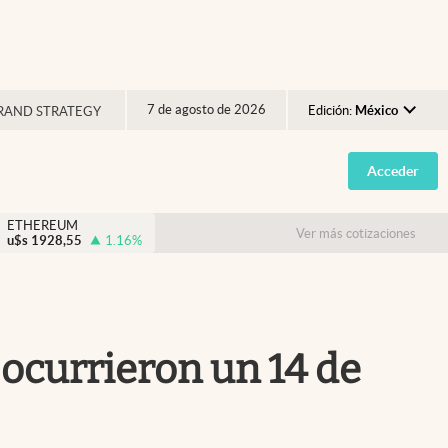
7 de agosto de 2026
Edición:
México
RAND STRATEGY
Argentina
Acceder
España
México
ETHEREUM
Ver más cotizaciones
u$s
1928,55
1.16
%
USA
Colombia
Uruguay
 ocurrieron un 14 de