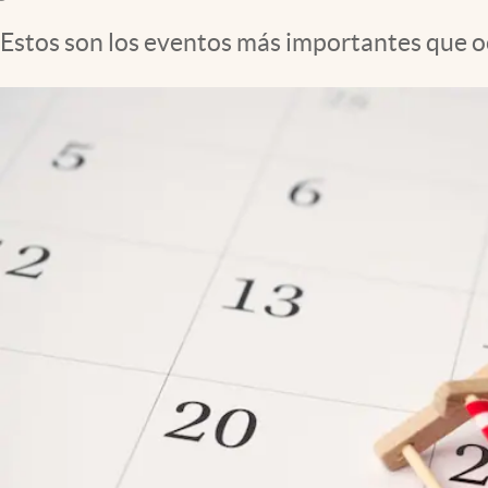
Clima
Estos son los eventos más importantes que oc
Espiritualidad
Mediakit
abre en nueva pestaña