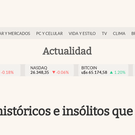
AR Y MERCADOS
PC Y CELULAR
VIDA Y ESTILO
TV
CLIMA
B
Actualidad
NASDAQ
BITCOIN
-0.18
%
26.348,35
-0.06
%
u$s
65.174,58
1.20
%
istóricos e insólitos que