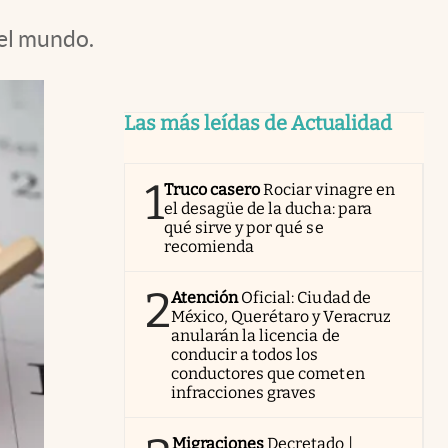
del mundo.
Las más leídas de Actualidad
1
Truco casero
Rociar vinagre en
el desagüe de la ducha: para
qué sirve y por qué se
recomienda
2
Atención
Oficial: Ciudad de
México, Querétaro y Veracruz
anularán la licencia de
conducir a todos los
conductores que cometen
infracciones graves
Migraciones
Decretado |