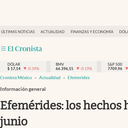
Últimas Noticias
ÚLTIMAS NOTICIAS
ACTUALIDAD
FINANZAS Y ECONOMÍA
DÓL
Actualidad
Finanzas y economía
Dólar y mercados
DÓLAR
BMV
S&P 500
Internacionales
$
17,14
-0.39
%
66.396,15
-0.19
%
7709,96
Opinión
Cronista México
Actualidad
Efemerides
Brand Strategy
Información general
Pc y celular
Efemérides: los hechos h
Vida y estilo
junio
Tv