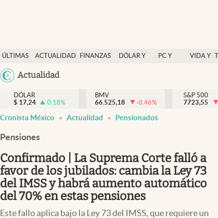
Últimas Noticias
ÚLTIMAS
ACTUALIDAD
FINANZAS
DÓLAR Y
PC Y
VIDA Y
Actualidad
NOTICIAS
Y
MERCADOS
CELULAR
ESTILO
Argentina
Actualidad
Finanzas y economía
ECONOMÍA
España
Dólar y mercados
DÓLAR
BMV
S&P 500
$
17,24
0.18
%
66.525,18
-0.46
%
México
7723,55
Internacionales
Cronista México
Actualidad
Pensionados
USA
Opinión
Colombia
Pensiones
Uruguay
Brand Strategy
Confirmado | La Suprema Corte falló a
Pc y celular
favor de los jubilados: cambia la Ley 73
del IMSS y habrá aumento automático
Vida y estilo
del 70% en estas pensiones
Tv
Este fallo aplica bajo la Ley 73 del IMSS, que requiere un