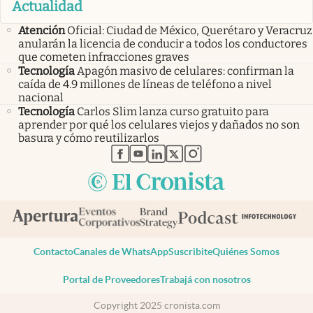
Actualidad
Atención
Oficial: Ciudad de México, Querétaro y Veracruz
anularán la licencia de conducir a todos los conductores
que cometen infracciones graves
Tecnología
Apagón masivo de celulares: confirman la
caída de 4.9 millones de líneas de teléfono a nivel
nacional
Tecnología
Carlos Slim lanza curso gratuito para
aprender por qué los celulares viejos y dañados no son
basura y cómo reutilizarlos
abre en nueva pestaña
abre en nueva pestaña
abre en nueva pestaña
abre en nueva pestaña
abre en nueva pestaña
Contacto
Canales de WhatsApp
Suscribite
Quiénes Somos
Portal de Proveedores
Trabajá con nosotros
Copyright 2025 cronista.com