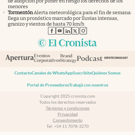
de adopción por poner en riesgo los derechos de los
menores
Tormentón
Alerta meteorológica para el fin de semana:
llega un pronóstico marcado por lluvias intensas,
granizo y vientos de hasta 70 km/h
abre en nueva pestaña
abre en nueva pestaña
abre en nueva pestaña
abre en nueva pestaña
abre en nueva pestaña
Contacto
Canales de WhatsApp
Suscribite
Quiénes Somos
Portal de Proveedores
Trabajá con nosotros
Copyright 2025 cronista.com
Todos los derechos reservados
Términos y condiciones
Privacidad
Consentimiento
Tel:
+54 11 7078-3270