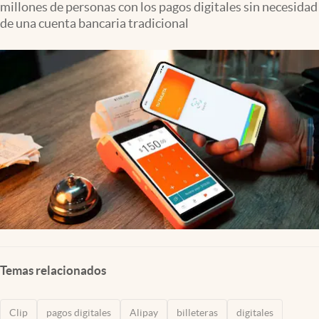
millones de personas con los pagos digitales sin necesidad
Clima
de una cuenta bancaria tradicional
Espiritualidad
Mediakit
abre en nueva pestaña
México
Temas relacionados
Clip
pagos digitales
Alipay
billeteras
digitales