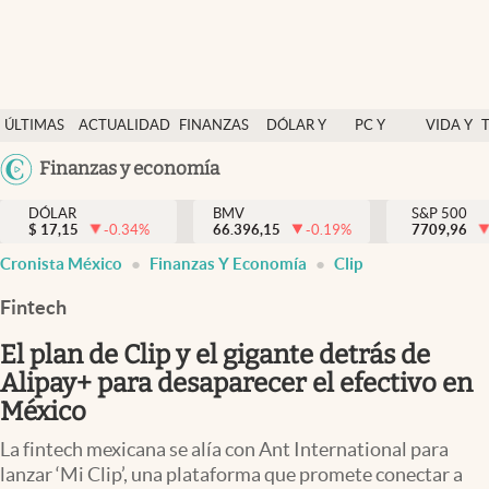
Últimas Noticias
ÚLTIMAS
ACTUALIDAD
FINANZAS
DÓLAR Y
PC Y
VIDA Y
Actualidad
NOTICIAS
Y
MERCADOS
CELULAR
ESTILO
Argentina
Finanzas y economía
Finanzas y economía
ECONOMÍA
España
Dólar y mercados
DÓLAR
BMV
S&P 500
$
17,15
-0.34
%
66.396,15
-0.19
%
México
7709,96
Internacionales
Cronista México
Finanzas Y Economía
Clip
USA
Opinión
Colombia
Fintech
Uruguay
Brand Strategy
El plan de Clip y el gigante detrás de
Pc y celular
Alipay+ para desaparecer el efectivo en
México
Vida y estilo
La fintech mexicana se alía con Ant International para
Tv
lanzar ‘Mi Clip’, una plataforma que promete conectar a