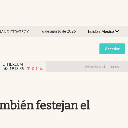
6 de agosto de 2026
Edición:
México
RAND STRATEGY
Argentina
Acceder
España
México
ETHEREUM
Ver más cotizaciones
u$s
1913,35
-0.14
%
USA
Colombia
Uruguay
ambién festejan el