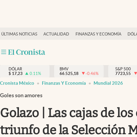
Últimas Noticias
ÚLTIMAS NOTICIAS
ACTUALIDAD
FINANZAS Y ECONOMÍA
DÓL
Actualidad
Finanzas y economía
Dólar y mercados
DÓLAR
BMV
S&P 500
Internacionales
$
17,23
0.11
%
66.525,18
-0.46
%
7723,55
Opinión
Cronista México
Finanzas Y Economía
Mundial 2026
Brand Strategy
Goles son amores
Pc y celular
Golazo | Las cajas de lo
Vida y estilo
triunfo de la Selección 
Tv