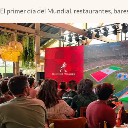
Clima
El primer día del Mundial, restaurantes, bar
Espiritualidad
Mediakit
abre en nueva pestaña