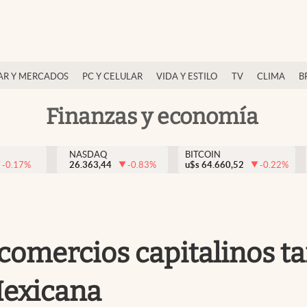
AR Y MERCADOS
PC Y CELULAR
VIDA Y ESTILO
TV
CLIMA
B
Finanzas y economía
NASDAQ
BITCOIN
-0.17
%
26.363,44
-0.83
%
u$s
64.660,52
-0.22
%
s comercios capitalinos t
Mexicana