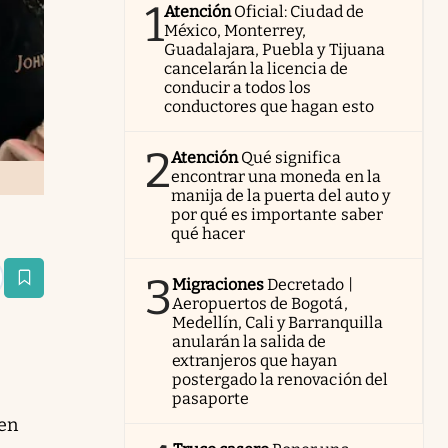
1
Atención
Oficial: Ciudad de
México, Monterrey,
Guadalajara, Puebla y Tijuana
cancelarán la licencia de
conducir a todos los
conductores que hagan esto
2
Atención
Qué significa
encontrar una moneda en la
manija de la puerta del auto y
por qué es importante saber
qué hacer
3
Migraciones
Decretado |
estaña
Aeropuertos de Bogotá,
Medellín, Cali y Barranquilla
anularán la salida de
extranjeros que hayan
postergado la renovación del
pasaporte
 en