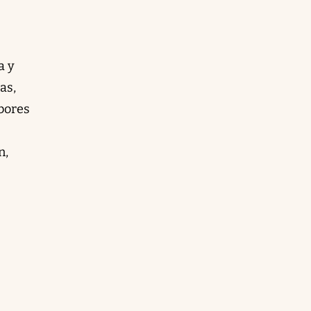
a y
as,
bores
n,