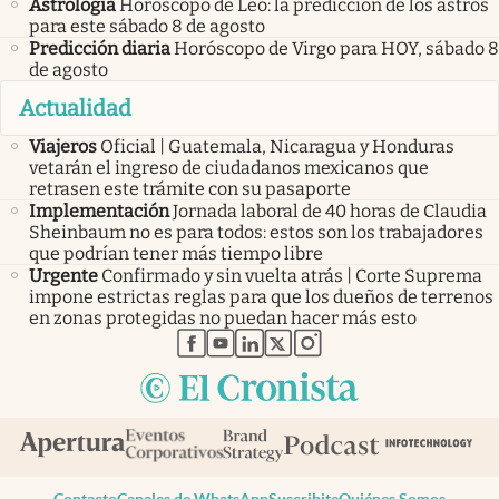
Astrología
Horóscopo de Leo: la predicción de los astros
para este sábado 8 de agosto
Predicción diaria
Horóscopo de Virgo para HOY, sábado 8
de agosto
Actualidad
Viajeros
Oficial | Guatemala, Nicaragua y Honduras
vetarán el ingreso de ciudadanos mexicanos que
retrasen este trámite con su pasaporte
Implementación
Jornada laboral de 40 horas de Claudia
Sheinbaum no es para todos: estos son los trabajadores
que podrían tener más tiempo libre
Urgente
Confirmado y sin vuelta atrás | Corte Suprema
impone estrictas reglas para que los dueños de terrenos
en zonas protegidas no puedan hacer más esto
abre en nueva pestaña
abre en nueva pestaña
abre en nueva pestaña
abre en nueva pestaña
abre en nueva pestaña
Contacto
Canales de WhatsApp
Suscribite
Quiénes Somos