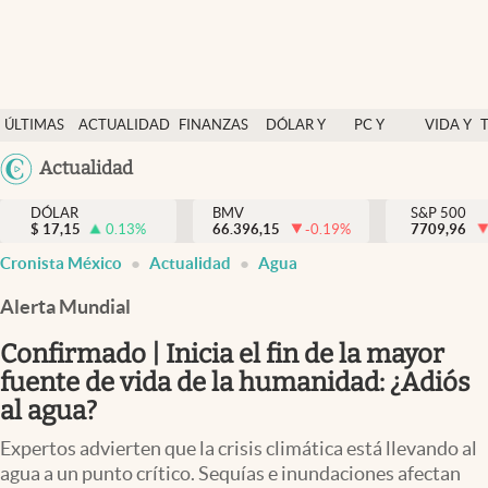
Últimas Noticias
ÚLTIMAS
ACTUALIDAD
FINANZAS
DÓLAR Y
PC Y
VIDA Y
Actualidad
NOTICIAS
Y
MERCADOS
CELULAR
ESTILO
Argentina
Actualidad
Finanzas y economía
ECONOMÍA
España
Dólar y mercados
DÓLAR
BMV
S&P 500
$
17,15
0.13
%
66.396,15
-0.19
%
México
7709,96
Internacionales
Cronista México
Actualidad
Agua
USA
Opinión
Colombia
Alerta Mundial
Uruguay
Brand Strategy
Confirmado | Inicia el fin de la mayor
Pc y celular
fuente de vida de la humanidad: ¿Adiós
al agua?
Vida y estilo
Expertos advierten que la crisis climática está llevando al
Tv
agua a un punto crítico. Sequías e inundaciones afectan