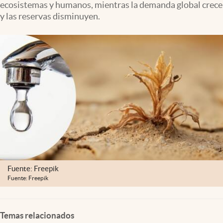
ecosistemas y humanos, mientras la demanda global crece
Clima
y las reservas disminuyen.
Espiritualidad
Mediakit
abre en nueva pestaña
México
Fuente: Freepik
Fuente: Freepik
Temas relacionados