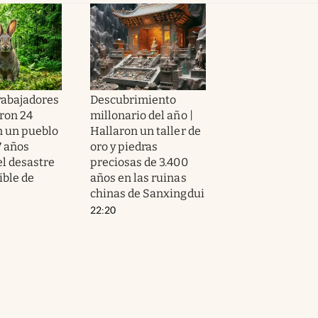
trabajadores
Descubrimiento
ron 24
millonario del año |
n un pueblo
Hallaron un taller de
7 años
oro y piedras
el desastre
preciosas de 3.400
ible de
años en las ruinas
chinas de Sanxingdui
22:20