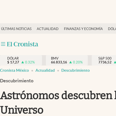
Últimas Noticias
ÚLTIMAS NOTICIAS
ACTUALIDAD
FINANZAS Y ECONOMÍA
DÓL
Actualidad
Finanzas y economía
Dólar y mercados
DÓLAR
BMV
S&P 500
Internacionales
$
17,27
0.32
%
66.833,16
0.20
%
7736,52
Opinión
Cronista México
Actualidad
Descubrimiento
Brand Strategy
Descubrimiento
Pc y celular
Astrónomos descubren lo
Vida y estilo
Universo
Tv