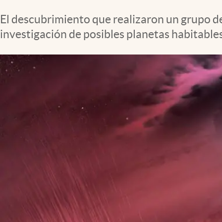
Clima
El descubrimiento que realizaron un grupo de
Espiritualidad
investigación de posibles planetas habitables
Mediakit
abre en nueva pestaña