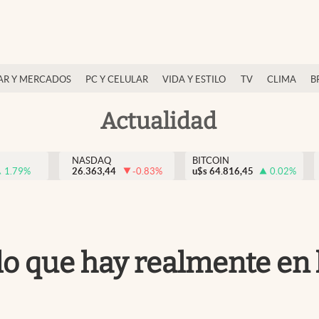
AR Y MERCADOS
PC Y CELULAR
VIDA Y ESTILO
TV
CLIMA
B
Actualidad
NASDAQ
BITCOIN
1.79
%
26.363,44
-0.83
%
u$s
64.816,45
0.02
%
 que hay realmente en l