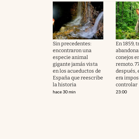
Sin precedentes:
En 1859, 
encontraron una
abandona
especie animal
conejos e
gigante jamás vista
remoto. 7
en los acueductos de
después, 
España que reescribe
era impos
la historia
controlar
hace 30 min
23:00