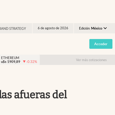
6 de agosto de 2026
Edición:
México
RAND STRATEGY
Argentina
Acceder
España
México
ETHEREUM
Ver más cotizaciones
u$s
1909,89
-0.32
%
USA
Colombia
Uruguay
as afueras del