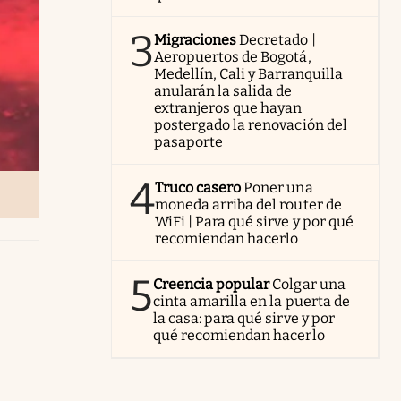
3
Migraciones
Decretado |
Aeropuertos de Bogotá,
Medellín, Cali y Barranquilla
anularán la salida de
extranjeros que hayan
postergado la renovación del
pasaporte
4
Truco casero
Poner una
moneda arriba del router de
WiFi | Para qué sirve y por qué
recomiendan hacerlo
5
Creencia popular
Colgar una
cinta amarilla en la puerta de
la casa: para qué sirve y por
qué recomiendan hacerlo