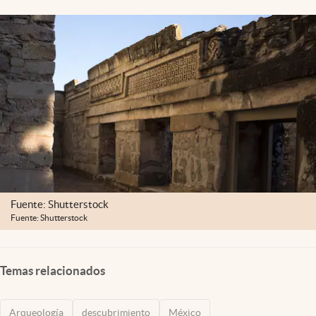
Clima
Espiritualidad
Mediakit
abre en nueva pestaña
México
Fuente: Shutterstock
Fuente: Shutterstock
Temas relacionados
Arqueología
descubrimiento
México