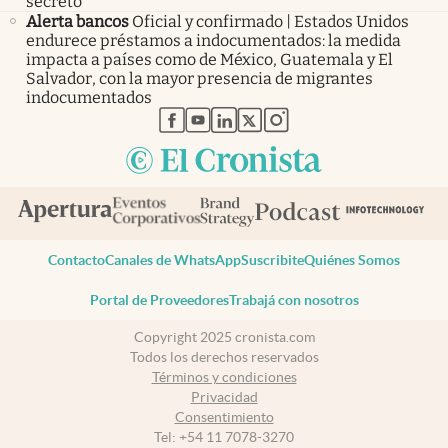
secreto
Alerta bancos
Oficial y confirmado | Estados Unidos
endurece préstamos a indocumentados: la medida
impacta a países como de México, Guatemala y El
Salvador, con la mayor presencia de migrantes
indocumentados
abre en nueva pestaña
abre en nueva pestaña
abre en nueva pestaña
abre en nueva pestaña
abre en nueva pestaña
Contacto
Canales de WhatsApp
Suscribite
Quiénes Somos
Portal de Proveedores
Trabajá con nosotros
Copyright 2025 cronista.com
Todos los derechos reservados
Términos y condiciones
Privacidad
Consentimiento
Tel:
+54 11 7078-3270