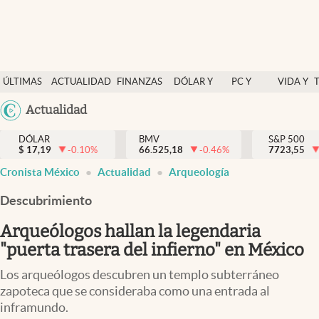
Últimas Noticias
ÚLTIMAS
ACTUALIDAD
FINANZAS
DÓLAR Y
PC Y
VIDA Y
Actualidad
NOTICIAS
Y
MERCADOS
CELULAR
ESTILO
Argentina
Actualidad
Finanzas y economía
ECONOMÍA
España
Dólar y mercados
DÓLAR
BMV
S&P 500
$
17,19
-0.10
%
66.525,18
-0.46
%
México
7723,55
Internacionales
Cronista México
Actualidad
Arqueología
USA
Opinión
Colombia
Descubrimiento
Uruguay
Brand Strategy
Arqueólogos hallan la legendaria
Pc y celular
"puerta trasera del infierno" en México
Vida y estilo
Los arqueólogos descubren un templo subterráneo
zapoteca que se consideraba como una entrada al
Tv
inframundo.