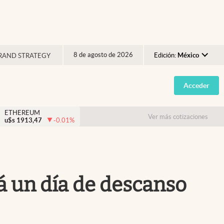
8 de agosto de 2026
Edición:
México
RAND STRATEGY
Argentina
Acceder
España
México
ETHEREUM
Ver más cotizaciones
u$s
1913,47
-0.01
%
USA
Colombia
Uruguay
á un día de descanso