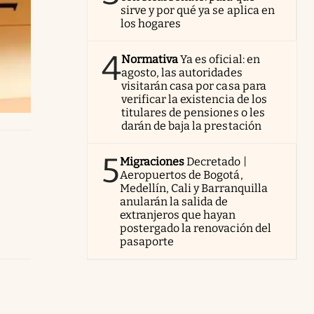
sirve y por qué ya se aplica en
los hogares
4
Normativa
Ya es oficial: en
agosto, las autoridades
visitarán casa por casa para
verificar la existencia de los
titulares de pensiones o les
darán de baja la prestación
5
Migraciones
Decretado |
Aeropuertos de Bogotá,
Medellín, Cali y Barranquilla
anularán la salida de
extranjeros que hayan
postergado la renovación del
pasaporte