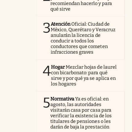
recomiendan hacerlo y para
qué sirve
3
Atención
Oficial: Ciudad de
México, Querétaro y Veracruz
anularán la licencia de
conducir a todos los
conductores que cometen
infracciones graves
4
Hogar
Mezclar hojas de laurel
con bicarbonato: para qué
sirve y por qué ya se aplica en
los hogares
5
Normativa
Ya es oficial: en
agosto, las autoridades
visitarán casa por casa para
verificar la existencia de los
titulares de pensiones o les
darán de baja la prestación