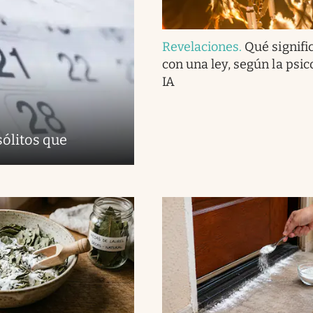
Revelaciones
.
Qué signifi
con una ley, según la psico
IA
sólitos que