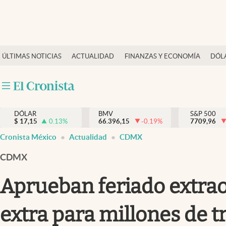
Últimas Noticias
ÚLTIMAS NOTICIAS
ACTUALIDAD
FINANZAS Y ECONOMÍA
DÓL
Actualidad
Finanzas y economía
Dólar y mercados
DÓLAR
BMV
S&P 500
Internacionales
$
17,15
0.13
%
66.396,15
-0.19
%
7709,96
Opinión
Cronista México
Actualidad
CDMX
Brand Strategy
CDMX
Pc y celular
Aprueban feriado extrao
Vida y estilo
extra para millones de 
Tv