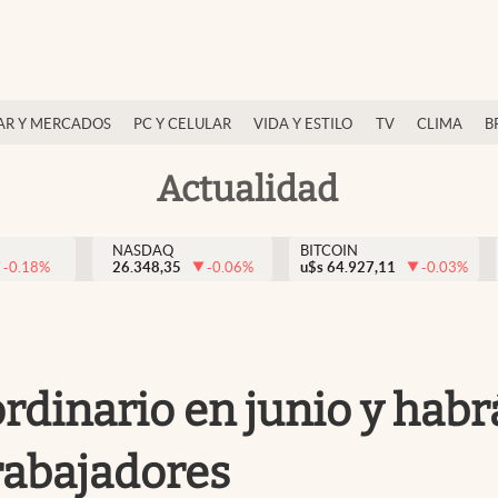
AR Y MERCADOS
PC Y CELULAR
VIDA Y ESTILO
TV
CLIMA
B
Actualidad
NASDAQ
BITCOIN
-0.18
%
26.348,35
-0.06
%
u$s
64.927,11
-0.03
%
rdinario en junio y habr
trabajadores