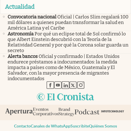
Actualidad
Convocatoria nacional
Oficial | Carlos Slim regalará 100
mil dólares a quienes puedan transformar la salud en
América Latina y el Caribe
Astronomía
Por qué un eclipse total de Sol confirmó lo
que Albert Einstein descubrió con la Teoría de la
Relatividad General y por qué la Corona solar guarda un
secreto
Alerta bancos
Oficial y confirmado | Estados Unidos
endurece préstamos a indocumentados: la medida
impacta a países como de México, Guatemala y El
Salvador, con la mayor presencia de migrantes
indocumentados
abre en nueva pestaña
abre en nueva pestaña
abre en nueva pestaña
abre en nueva pestaña
abre en nueva pestaña
Contacto
Canales de WhatsApp
Suscribite
Quiénes Somos