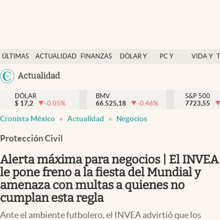
Últimas Noticias
ÚLTIMAS
ACTUALIDAD
FINANZAS
DÓLAR Y
PC Y
VIDA Y
Actualidad
NOTICIAS
Y
MERCADOS
CELULAR
ESTILO
Argentina
Actualidad
Finanzas y economía
ECONOMÍA
España
Dólar y mercados
DÓLAR
BMV
S&P 500
$
17,2
-0.05
%
66.525,18
-0.46
%
México
7723,55
Internacionales
Cronista México
Actualidad
Negocios
USA
Opinión
Colombia
Protección Civil
Uruguay
Brand Strategy
Alerta máxima para negocios | El INVEA
Pc y celular
le pone freno a la fiesta del Mundial y
amenaza con multas a quienes no
Vida y estilo
cumplan esta regla
Tv
Ante el ambiente futbolero, el INVEA advirtió que los