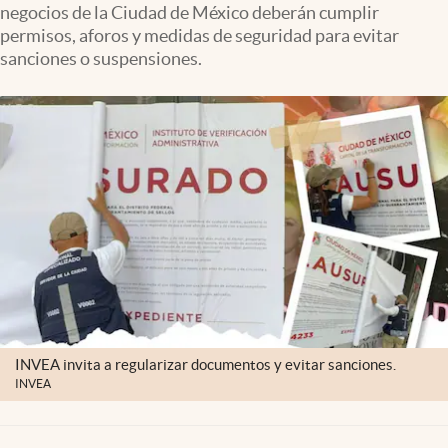
negocios de la Ciudad de México deberán cumplir
Clima
permisos, aforos y medidas de seguridad para evitar
Espiritualidad
sanciones o suspensiones.
Mediakit
abre en nueva pestaña
México
INVEA invita a regularizar documentos y evitar sanciones.
INVEA