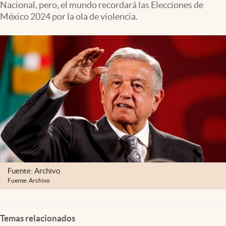
Nacional, pero, el mundo recordará las Elecciones de
Clima
México 2024 por la ola de violencia.
Espiritualidad
Mediakit
abre en nueva pestaña
México
Fuente: Archivo
Fuente: Archivo
Temas relacionados