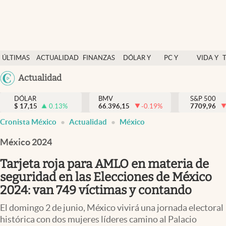
Últimas Noticias
ÚLTIMAS
ACTUALIDAD
FINANZAS
DÓLAR Y
PC Y
VIDA Y
Actualidad
NOTICIAS
Y
MERCADOS
CELULAR
ESTILO
Argentina
Actualidad
Finanzas y economía
ECONOMÍA
España
Dólar y mercados
DÓLAR
BMV
S&P 500
$
17,15
0.13
%
66.396,15
-0.19
%
México
7709,96
Internacionales
Cronista México
Actualidad
México
USA
Opinión
Colombia
México 2024
Uruguay
Brand Strategy
Tarjeta roja para AMLO en materia de
Pc y celular
seguridad en las Elecciones de México
2024: van 749 víctimas y contando
Vida y estilo
El domingo 2 de junio, México vivirá una jornada electoral
Tv
histórica con dos mujeres líderes camino al Palacio