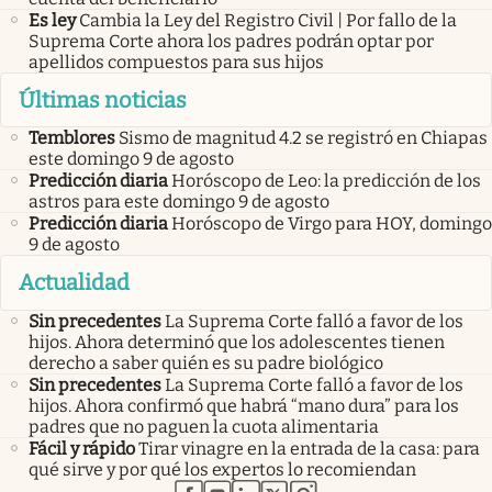
Es ley
Cambia la Ley del Registro Civil | Por fallo de la
Suprema Corte ahora los padres podrán optar por
apellidos compuestos para sus hijos
Últimas noticias
Temblores
Sismo de magnitud 4.2 se registró en Chiapas
este domingo 9 de agosto
Predicción diaria
Horóscopo de Leo: la predicción de los
astros para este domingo 9 de agosto
Predicción diaria
Horóscopo de Virgo para HOY, domingo
9 de agosto
Actualidad
Sin precedentes
La Suprema Corte falló a favor de los
hijos. Ahora determinó que los adolescentes tienen
derecho a saber quién es su padre biológico
Sin precedentes
La Suprema Corte falló a favor de los
hijos. Ahora confirmó que habrá “mano dura” para los
padres que no paguen la cuota alimentaria
Fácil y rápido
Tirar vinagre en la entrada de la casa: para
qué sirve y por qué los expertos lo recomiendan
abre en nueva pestaña
abre en nueva pestaña
abre en nueva pestaña
abre en nueva pestaña
abre en nueva pestaña