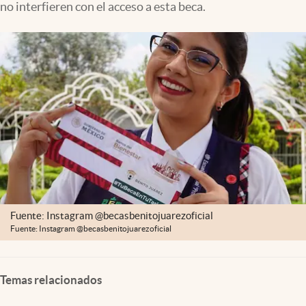
no interfieren con el acceso a esta beca.
Clima
Espiritualidad
Mediakit
abre en nueva pestaña
México
Fuente: Instagram @becasbenitojuarezoficial
Fuente: Instagram @becasbenitojuarezoficial
Temas relacionados