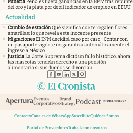
Minería
Peñoles lidera ganancias en la BMV tras repunte
del oro y la plata por débil indicador de empleo en EEUU
Actualidad
Cambio de estación
Qué significa que te regalen flores
amarillas: lo que revela este inocente presente
Migraciones
El INM decidirá caso por caso | Contar con
un pasaporte vigente no garantiza automáticamente el
ingreso a México
Justicia
La Corte Suprema dictó un fallo histórico: ahora
las mascotas tendrán derecho a una pensión
alimentaria si sus dueños se divorcian
abre en nueva pestaña
abre en nueva pestaña
abre en nueva pestaña
abre en nueva pestaña
abre en nueva pestaña
Contacto
Canales de WhatsApp
Suscribite
Quiénes Somos
Portal de Proveedores
Trabajá con nosotros