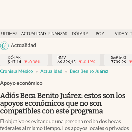
Últimas Noticias
ÚLTIMAS
ACTUALIDAD
FINANZAS
DÓLAR Y
PC Y
VIDA Y
Actualidad
NOTICIAS
Y
MERCADOS
CELULAR
ESTILO
Argentina
Actualidad
Finanzas y economía
ECONOMÍA
España
Dólar y mercados
DÓLAR
BMV
S&P 500
$
17,14
-0.38
%
66.396,15
-0.19
%
México
7709,96
Internacionales
Cronista México
Actualidad
Beca Benito Juárez
USA
Opinión
Colombia
Apoyo económico
Uruguay
Brand Strategy
Adiós Beca Benito Juárez: estos son los
Pc y celular
apoyos económicos que no son
compatibles con este programa
Vida y estilo
El objetivo es evitar que una persona reciba dos becas
Tv
federales al mismo tiempo. Los apoyos locales o privados