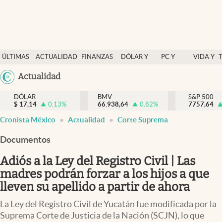
Últimas Noticias
ÚLTIMAS
ACTUALIDAD
FINANZAS
DÓLAR Y
PC Y
VIDA Y
Actualidad
NOTICIAS
Y
MERCADOS
CELULAR
ESTILO
Argentina
Actualidad
Finanzas y economía
ECONOMÍA
España
Dólar y mercados
DÓLAR
BMV
S&P 500
$
17,14
0.13
%
66.938,64
0.82
%
México
7757,64
Internacionales
Cronista México
Actualidad
Corte Suprema
USA
Opinión
Colombia
Documentos
Uruguay
Brand Strategy
Adiós a la Ley del Registro Civil | Las
Pc y celular
madres podrán forzar a los hijos a que
lleven su apellido a partir de ahora
Vida y estilo
La Ley del Registro Civil de Yucatán fue modificada por la
Tv
Suprema Corte de Justicia de la Nación (SCJN), lo que