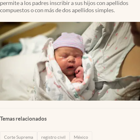
permite a los padres inscribir a sus hijos con apellidos
Clima
compuestos o con más de dos apellidos simples.
Espiritualidad
Mediakit
abre en nueva pestaña
México
Temas relacionados
Corte Suprema
registro civil
México