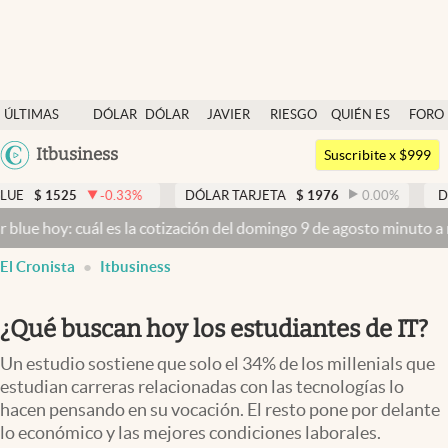
Últimas noticias
ÚLTIMAS
DÓLAR
DÓLAR
JAVIER
RIESGO
QUIÉN ES
FORO
Dólar
NOTICIAS
BLUE
MILEI
PAÍS
QUIÉN
Argentina
Itbusiness
Members
Suscribite x $999
España
Economía y Política
-0.33
%
DÓLAR TARJETA
$
1976
0.00
%
DÓLAR MEP
$
15
México
 es la cotización del domingo 9 de agosto minuto a minuto
Dólar ho
Finanzas y Mercados
USA
El Cronista
Itbusiness
Mercados Online
Colombia
Uruguay
Negocios
¿Qué buscan hoy los estudiantes de IT?
Columnistas
Un estudio sostiene que solo el 34% de los millenials que
Otras secciones
estudian carreras relacionadas con las tecnologías lo
hacen pensando en su vocación. El resto pone por delante
Apertura
lo económico y las mejores condiciones laborales.