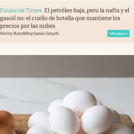
Financial Times
.
El petróleo baja, pero la nafta y el
gasoil no: el cuello de botella que mantiene los
precios por las nubes
Verity Ratcliffe
y
Jamie Smyth
Members