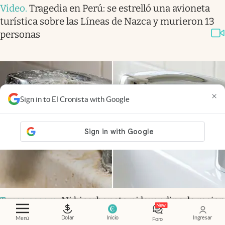
Video
.
Tragedia en Perú: se estrelló una avioneta
turística sobre las Líneas de Nazca y murieron 13
personas
×
Sign in to El Cronista with Google
Truco casero
.
Ni bicarbonato ni lavandina: la mejor
forma de eliminar el sarro concentrado de la
Dolar
Inicio
Ingresar
Menú
Foro