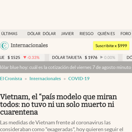
Últimas noticias
ÚLTIMAS
DÓLAR
DÓLAR
JAVIER
RIESGO
QUIÉN ES
FORO
Dólar
NOTICIAS
BLUE
MILEI
PAÍS
QUIÉN
Argentina
Internacionales
Members
Suscribite x $999
España
Economía y Política
-0.33
%
DÓLAR TARJETA
$
1976
0.00
%
DÓLAR MEP
$
México
y: cuál es la cotización del viernes 7 de agosto minuto a minuto
Dól
Finanzas y Mercados
USA
El Cronista
Internacionales
COVID-19
Mercados Online
Colombia
Uruguay
Negocios
Vietnam, el “país modelo que miran
Columnistas
todos: no tuvo ni un solo muerto ni
cuarentena
Otras secciones
Las medidas de Vietnam frente al coronavirus las
Apertura
consideraban como "exageradas", hoy quieren seguir el