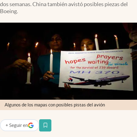
dos semanas. China también avistó posibles piezas del
Infotechnology
Boeing.
Clase
Clima
Mundial 2026
Eventos Corporativos
El Cronista Studio
Mediakit
abre en nueva pestaña
Argentina
Algunos de los mapas con posibles pistas del avión
+
Seguir
en
abre en nueva pestaña