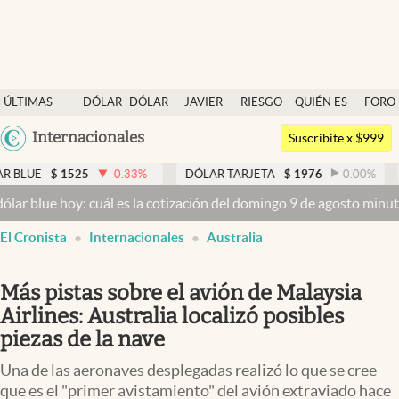
Últimas noticias
ÚLTIMAS
DÓLAR
DÓLAR
JAVIER
RIESGO
QUIÉN ES
FORO
Dólar
NOTICIAS
BLUE
MILEI
PAÍS
QUIÉN
Argentina
Internacionales
Members
Suscribite x $999
España
Economía y Política
1525
-0.33
%
DÓLAR TARJETA
$
1976
0.00
%
DÓLAR M
México
oy: cuál es la cotización del domingo 9 de agosto minuto a minuto
Finanzas y Mercados
USA
El Cronista
Internacionales
Australia
Mercados Online
Colombia
Uruguay
Negocios
Más pistas sobre el avión de Malaysia
Columnistas
Airlines: Australia localizó posibles
piezas de la nave
Otras secciones
Una de las aeronaves desplegadas realizó lo que se cree
Apertura
que es el "primer avistamiento" del avión extraviado hace