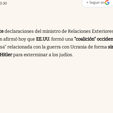
+
Seguir
en
3:30
abre en nueva p
te
declaraciones del ministro de Relaciones Exteriores
n afirmó hoy que
EE.UU.
formó una
"coalición" occiden
usa" relacionada con la guerra con Ucrania de forma
si
 Hitler
para exterminar a los judíos.