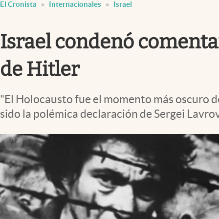
El Cronista
Internacionales
Israel
Infotechnology
Clase
Israel condenó comentari
Clima
Mundial 2026
de Hitler
Eventos Corporativos
"El Holocausto fue el momento más oscuro de l
El Cronista Studio
sido la polémica declaración de Sergei Lavrov
Mediakit
abre en nueva pestaña