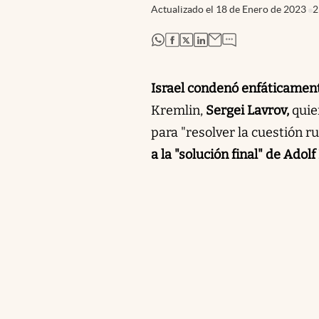
Actualizado el
18 de Enero de 2023
2
abre en nueva pestaña
abre en nueva pestaña
abre en nueva pestaña
abre en nueva pestaña
Israel condenó enfáticamen
Kremlin,
Sergei Lavrov,
quie
para "resolver la cuestión r
a la "solución final" de Adolf