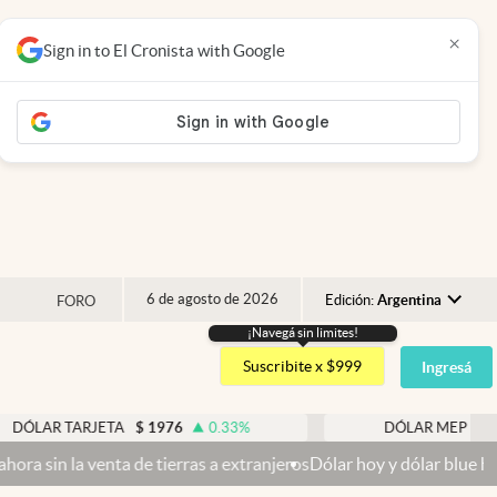
×
Sign in to El Cronista with Google
6 de agosto de 2026
Edición:
Argentina
FORO
¡Navegá sin limites!
Argentina
Suscribite x $999
Ingresá
España
México
 TARJETA
$
1976
0.33
%
DÓLAR MEP
$
1518,45
USA
enta de tierras a extranjeros
Dólar hoy y dólar blue hoy: cuál es l
Colombia