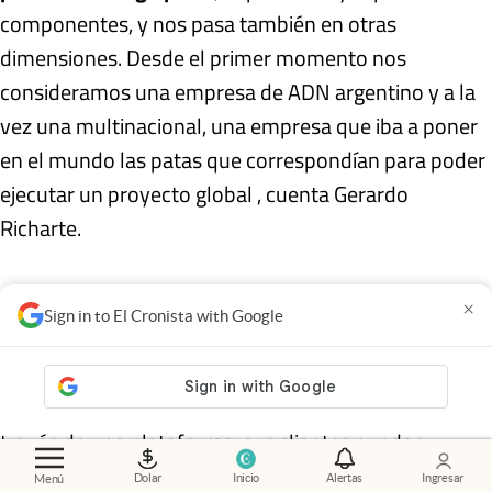
componentes, y nos pasa también en otras
dimensiones. Desde el primer momento nos
consideramos una empresa de ADN argentino y a la
vez una multinacional, una empresa que iba a poner
en el mundo las patas que correspondían para poder
ejecutar un proyecto global , cuenta Gerardo
Richarte.
Hoy tienen 21 satélites orbitando en el espacio que
×
Sign in to El Cronista with Google
dan una vuelta a la tierra cada 90 minutos. Su
objetivo es tener unos 300 que permitan obtener
información constante de lo que pasa para que, a
través de una plataforma, sus clientes puedan
conectarse, ver esa información y tomar mejores
Dolar
Inicio
Alertas
Ingresar
Menú