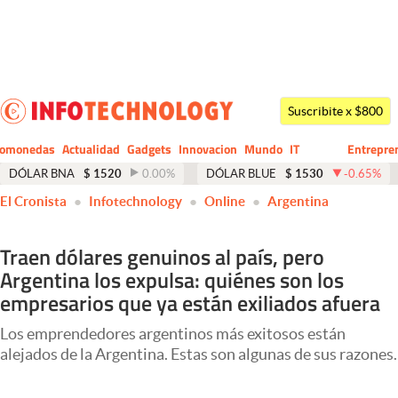
Últimas noticias
Dólar
Suscribite x $800
Members
tomonedas
Actualidad
Gadgets
Innovacion
Mundo
IT
Entrepre
CIO
Business
Economía y Política
DÓLAR BNA
$
1520
0.00
%
DÓLAR BLUE
$
1530
-0.65
%
El Cronista
Infotechnology
Online
Argentina
Finanzas y Mercados
Mercados Online
Traen dólares genuinos al país, pero
Argentina los expulsa: quiénes son los
Negocios
empresarios que ya están exiliados afuera
Columnistas
Los emprendedores argentinos más exitosos están
Otras secciones
alejados de la Argentina. Estas son algunas de sus razones.
Apertura