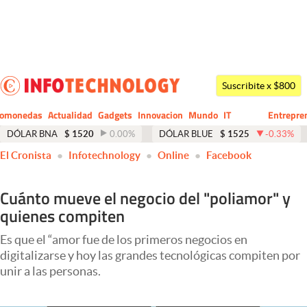
Últimas noticias
Dólar
Suscribite x $800
Members
tomonedas
Actualidad
Gadgets
Innovacion
Mundo
IT
Entrepre
CIO
Business
Economía y Política
DÓLAR BNA
$
1520
0.00
%
DÓLAR BLUE
$
1525
-0.33
%
El Cronista
Infotechnology
Online
Facebook
Finanzas y Mercados
Mercados Online
Cuánto mueve el negocio del "poliamor" y
quienes compiten
Negocios
Columnistas
Es que el “amor fue de los primeros negocios en
digitalizarse y hoy las grandes tecnológicas compiten por
Otras secciones
unir a las personas.
Apertura