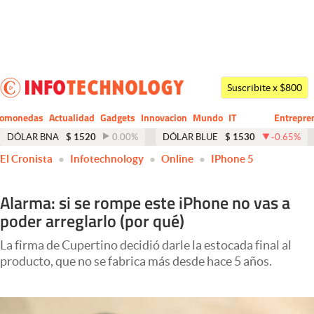
Últimas noticias
Dólar
Suscribite x $800
Members
tomonedas
Actualidad
Gadgets
Innovacion
Mundo
IT
Entrepre
CIO
Business
Economía y Política
DÓLAR BNA
$
1520
0.00
%
DÓLAR BLUE
$
1530
-0.65
%
El Cronista
Infotechnology
Online
IPhone 5
Finanzas y Mercados
Mercados Online
Alarma: si se rompe este iPhone no vas a
poder arreglarlo (por qué)
Negocios
Columnistas
La firma de Cupertino decidió darle la estocada final al
producto, que no se fabrica más desde hace 5 años.
Otras secciones
Apertura