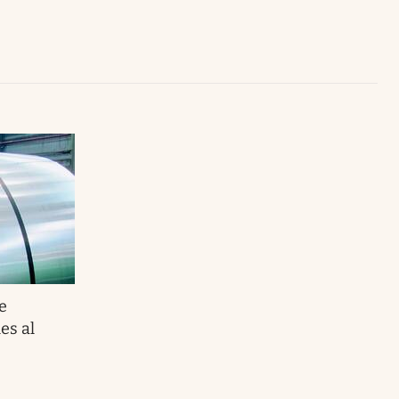
Uruguay
e
es al