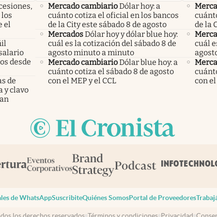
cesiones,
Mercado cambiario
Dólar hoy: a
Merca
 los
cuánto cotiza el oficial en los bancos
cuánto
 el
de la City este sábado 8 de agosto
de la 
Mercados
Dólar hoy y dólar blue hoy:
Merca
il
cuál es la cotización del sábado 8 de
cuál e
salario
agosto minuto a minuto
agost
mos desde
Mercado cambiario
Dólar blue hoy: a
Merca
cuánto cotiza el sábado 8 de agosto
cuánto
as de
con el MEP y el CCL
con el
a y clavo
dan
les de WhatsApp
Suscribite
Quiénes Somos
Portal de Proveedores
Trabaj
dos los derechos reservados
Términos y condiciones
Privacidad
Consen