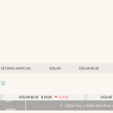
Últimas noticias
Dólar
Members
Economía y Política
Finanzas y Mercados
Mercados Online
ÚLTIMAS NOTICIAS
DÓLAR
DÓLAR BLUE
Negocios
Columnistas
Otras secciones
DÓLAR BLUE
$
1525
-0.33
%
DÓLAR TAR
EN
Dólar hoy y dólar blue hoy: cuál e
Apertura
VIVO