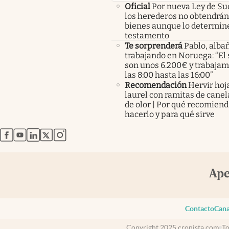
Oficial
Por nueva Ley de Su
los herederos no obtendrán
bienes aunque lo determine
testamento
Te sorprenderá
Pablo, albañ
trabajando en Noruega: “El 
son unos 6.200€ y trabaja
las 8:00 hasta las 16:00”
Recomendación
Hervir hoj
laurel con ramitas de canel
de olor | Por qué recomien
hacerlo y para qué sirve
abre en nueva pestaña
abre en nueva pestaña
abre en nueva pestaña
abre en nueva pestaña
abre en nueva pestaña
Contacto
Cana
Copyright 2025 cronista.com
To