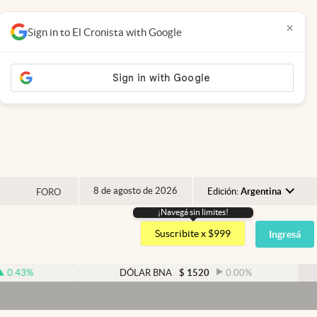
×
Sign in to El Cronista with Google
8 de agosto de 2026
Edición:
Argentina
FORO
¡Navegá sin limites!
Argentina
Suscribite x $999
Ingresá
España
México
43
%
DÓLAR BNA
$
1520
0.00
%
USA
Colombia