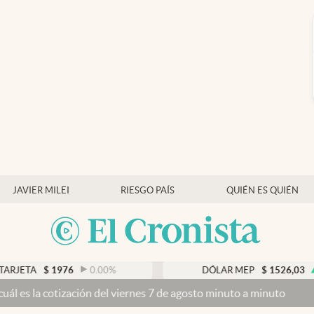
JAVIER MILEI
RIESGO PAÍS
QUIÉN ES QUIÉN
JETA
$
1976
0.00
%
DÓLAR MEP
$
1526,03
0.
s la cotización del viernes 7 de agosto minuto a minuto