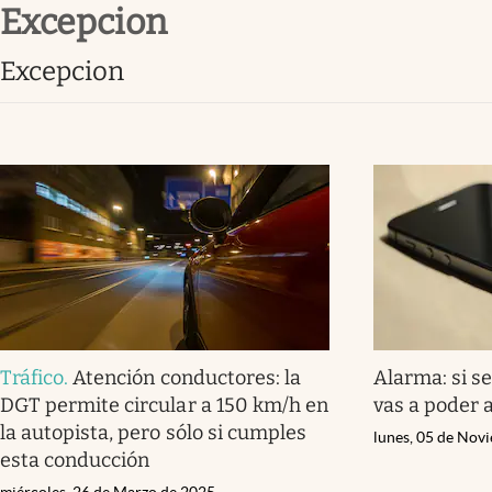
excepcion
Infotechnology
Clase
excepcion
Clima
Mundial 2026
Eventos Corporativos
El Cronista Studio
Mediakit
abre en nueva pestaña
Tráfico
.
Atención conductores: la
Alarma: si s
DGT permite circular a 150 km/h en
vas a poder a
la autopista, pero sólo si cumples
lunes, 05 de Nov
esta conducción
miércoles, 26 de Marzo de 2025