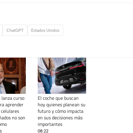
ChatGPT
Estados Unidos
 lanza curso
El coche que buscan
ara aprender
hoy quienes planean su
 celulares
futuro y cómo impacta
añados no son
en sus decisiones más
cómo
importantes
s
08:22