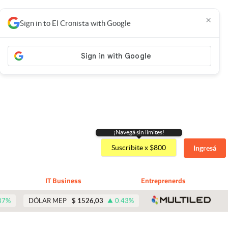
×
Sign in to El Cronista with Google
¡Navegá sin limites!
Suscribite x $800
Ingresá
IT Business
Entreprenerds
abre 
87
%
DÓLAR MEP
$
1526,03
0.43
%