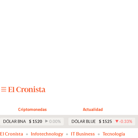
Últimas noticias
Dólar
Members
Economía y Política
Finanzas y Mercados
Mercados Online
Negocios
Columnistas
Criptomonedas
Actualidad
Otras secciones
DÓLAR BNA
$
1520
0.00
%
DÓLAR BLUE
$
1525
-0.33
%
Apertura
El Cronista
Infotechnology
IT Business
Tecnología