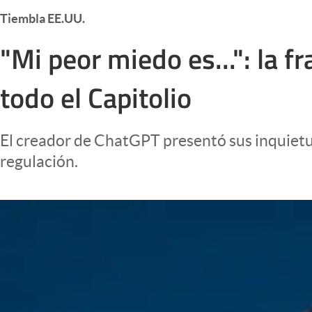
Infotechnology
Tiembla EE.UU.
Clase
"Mi peor miedo es...": la 
Clima
todo el Capitolio
Mundial 2026
Eventos Corporativos
El creador de ChatGPT presentó sus inquietu
El Cronista Studio
regulación.
Mediakit
abre en nueva pestaña