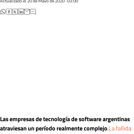
Actualizado el
20 de Mayo de 2020
03:00
abre en nueva pestaña
abre en nueva pestaña
abre en nueva pestaña
abre en nueva pestaña
Las empresas de tecnología de software argentinas
atraviesan un período realmente complejo
.
La fallida