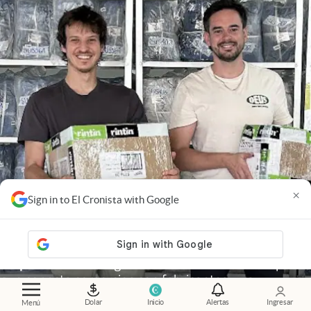
×
Sign in to El Cronista with Google
Emprendedores
.
Argentinos crearon un marketplace
que conecta comercios con fabricantes y ya
levantaron millones de dólares
Dolar
Inicio
Alertas
Ingresar
Menú