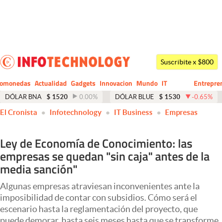
Últimas noticias
Dólar
Suscribite x $800
Members
tomonedas
Actualidad
Gadgets
Innovacion
Mundo
IT
Entrepre
CIO
Business
Economía y Política
DÓLAR BNA
$
1520
0.00
%
DÓLAR BLUE
$
1530
-0.65
%
El Cronista
Infotechnology
IT Business
Empresas
Finanzas y Mercados
Mercados Online
Ley de Economía de Conocimiento: las
empresas se quedan "sin caja" antes de la
Negocios
media sanción"
Columnistas
Algunas empresas atraviesan inconvenientes ante la
Otras secciones
imposibilidad de contar con subsidios. Cómo será el
escenario hasta la reglamentación del proyecto, que
Apertura
puede demorar, hasta seis meses hasta que se transforme