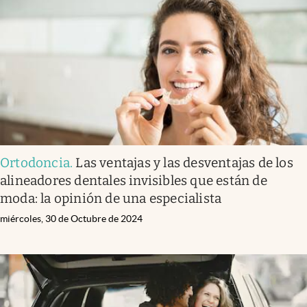
Infotechnology
Clase
Clima
Mundial 2026
Eventos Corporativos
El Cronista Studio
Ortodoncia
.
Las ventajas y las desventajas de los
Mediakit
alineadores dentales invisibles que están de
abre en nueva pestaña
moda: la opinión de una especialista
Argentina
miércoles, 30 de Octubre de 2024