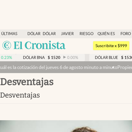
Últimas noticias
ÚLTIMAS
DÓLAR
DÓLAR
JAVIER
RIESGO
QUIÉN ES
FORO
Dólar
NOTICIAS
BLUE
MILEI
PAÍS
QUIÉN
Argentina
Members
Suscribite x $999
España
Economía y Política
%
DÓLAR BNA
$
1520
0.00
%
DÓLAR BLUE
$
1530
-
México
tización del jueves 6 de agosto minuto a minuto
Propiedad privada: 
Finanzas y Mercados
USA
desventajas
Mercados Online
Colombia
Uruguay
Negocios
desventajas
Columnistas
Otras secciones
Apertura