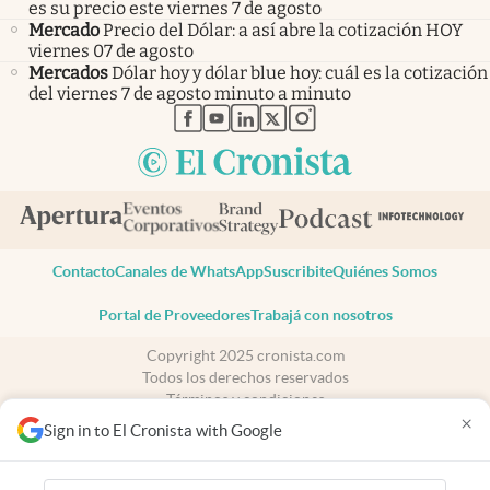
es su precio este viernes 7 de agosto
Mercado
Precio del Dólar: a así abre la cotización HOY
viernes 07 de agosto
Mercados
Dólar hoy y dólar blue hoy: cuál es la cotización
del viernes 7 de agosto minuto a minuto
abre en nueva pestaña
abre en nueva pestaña
abre en nueva pestaña
abre en nueva pestaña
abre en nueva pestaña
Contacto
Canales de WhatsApp
Suscribite
Quiénes Somos
Portal de Proveedores
Trabajá con nosotros
Copyright 2025 cronista.com
Todos los derechos reservados
Términos y condiciones
×
Privacidad
Sign in to El Cronista with Google
Consentimiento
Tel:
+54 11 7078-3270