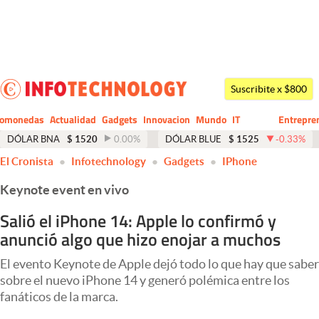
Últimas noticias
Dólar
Suscribite x $800
Members
tomonedas
Actualidad
Gadgets
Innovacion
Mundo
IT
Entrepre
CIO
Business
Economía y Política
DÓLAR BNA
$
1520
0.00
%
DÓLAR BLUE
$
1525
-0.33
%
El Cronista
Infotechnology
Gadgets
IPhone
Finanzas y Mercados
Keynote event en vivo
Mercados Online
Salió el iPhone 14: Apple lo confirmó y
Negocios
anunció algo que hizo enojar a muchos
Columnistas
El evento Keynote de Apple dejó todo lo que hay que saber
Otras secciones
sobre el nuevo iPhone 14 y generó polémica entre los
fanáticos de la marca.
Apertura