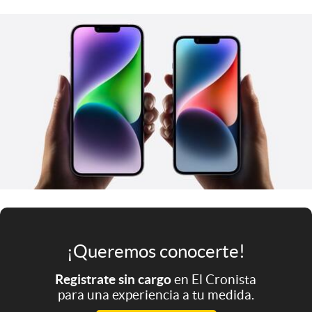
Infotechnology
Clase
Clima
Mundial 2026
Eventos Corporativos
El Cronista Studio
Mediakit
abre en nueva pestaña
Argentina
¡Queremos conocerte!
Registrate sin cargo
en El Cronista
para una experiencia a tu medida.