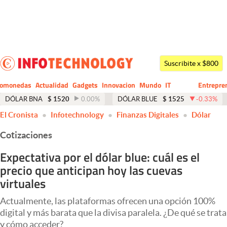
Últimas noticias
Dólar
Suscribite x $800
Members
tomonedas
Actualidad
Gadgets
Innovacion
Mundo
IT
Entrepre
CIO
Business
Economía y Política
DÓLAR BNA
$
1520
0.00
%
DÓLAR BLUE
$
1525
-0.33
%
El Cronista
Infotechnology
Finanzas Digitales
Dólar
Finanzas y Mercados
Cotizaciones
Mercados Online
Expectativa por el dólar blue: cuál es el
Negocios
precio que anticipan hoy las cuevas
Columnistas
virtuales
Otras secciones
Actualmente, las plataformas ofrecen una opción 100%
digital y más barata que la divisa paralela. ¿De qué se trata
Apertura
y cómo acceder?