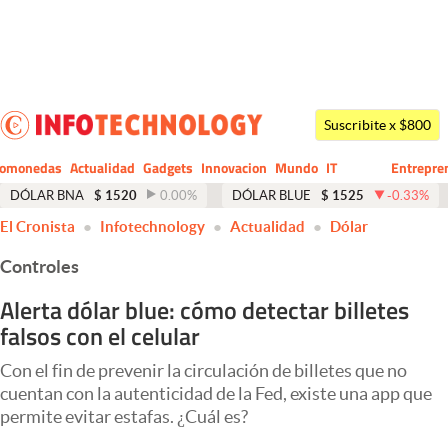
Últimas noticias
Dólar
Suscribite x $800
Members
tomonedas
Actualidad
Gadgets
Innovacion
Mundo
IT
Entrepre
CIO
Business
Economía y Política
DÓLAR BNA
$
1520
0.00
%
DÓLAR BLUE
$
1525
-0.33
%
El Cronista
Infotechnology
Actualidad
Dólar
Finanzas y Mercados
Controles
Mercados Online
Alerta dólar blue: cómo detectar billetes
Negocios
falsos con el celular
Columnistas
Con el fin de prevenir la circulación de billetes que no
Otras secciones
cuentan con la autenticidad de la Fed, existe una app que
permite evitar estafas. ¿Cuál es?
Apertura