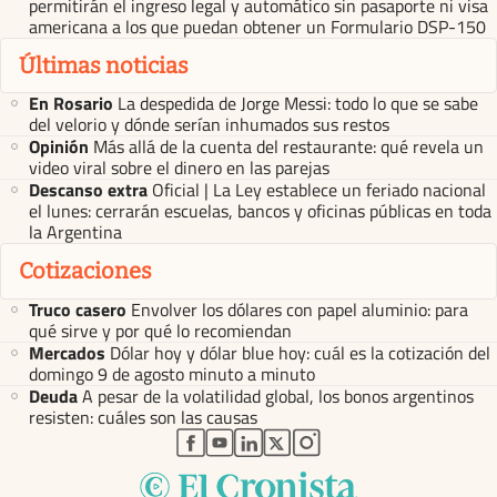
permitirán el ingreso legal y automático sin pasaporte ni visa
americana a los que puedan obtener un Formulario DSP-150
Últimas noticias
En Rosario
La despedida de Jorge Messi: todo lo que se sabe
del velorio y dónde serían inhumados sus restos
Opinión
Más allá de la cuenta del restaurante: qué revela un
video viral sobre el dinero en las parejas
Descanso extra
Oficial | La Ley establece un feriado nacional
el lunes: cerrarán escuelas, bancos y oficinas públicas en toda
la Argentina
Cotizaciones
Truco casero
Envolver los dólares con papel aluminio: para
qué sirve y por qué lo recomiendan
Mercados
Dólar hoy y dólar blue hoy: cuál es la cotización del
domingo 9 de agosto minuto a minuto
Deuda
A pesar de la volatilidad global, los bonos argentinos
resisten: cuáles son las causas
abre en nueva pestaña
abre en nueva pestaña
abre en nueva pestaña
abre en nueva pestaña
abre en nueva pestaña