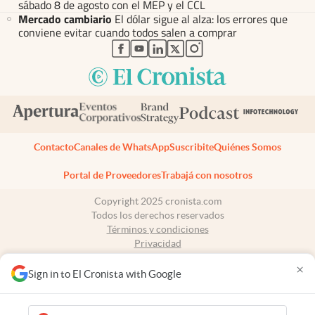
sábado 8 de agosto con el MEP y el CCL
Mercado cambiario
El dólar sigue al alza: los errores que
conviene evitar cuando todos salen a comprar
abre en nueva pestaña
abre en nueva pestaña
abre en nueva pestaña
abre en nueva pestaña
abre en nueva pestaña
Contacto
Canales de WhatsApp
Suscribite
Quiénes Somos
Portal de Proveedores
Trabajá con nosotros
Copyright 2025 cronista.com
Todos los derechos reservados
Términos y condiciones
Privacidad
Consentimiento
×
Tel:
+54 11 7078-3270
Sign in to El Cronista with Google
cronista.com
es propiedad de El Cronista Comercial S.A Registro de