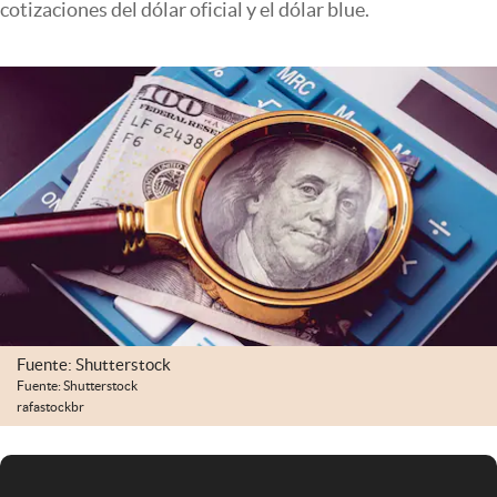
cotizaciones del dólar oficial y el dólar blue.
Infotechnology
Clase
Clima
Mundial 2026
Eventos Corporativos
El Cronista Studio
Mediakit
abre en nueva pestaña
Argentina
Fuente: Shutterstock
Fuente: Shutterstock
rafastockbr