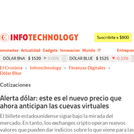
Últimas noticias
Dólar
Suscribite x $800
Members
tomonedas
Actualidad
Gadgets
Innovacion
Mundo
IT
Entrepre
CIO
Business
Economía y Política
DÓLAR BNA
$
1520
0.00
%
DÓLAR BLUE
$
1525
-0.33
%
El Cronista
Infotechnology
Finanzas Digitales
Finanzas y Mercados
Dólar Blue
Mercados Online
Cotizaciones
Negocios
Alerta dólar: este es el nuevo precio que
ahora anticipan las cuevas virtuales
Columnistas
Otras secciones
El billete estadounidense sigue bajo la mirada del
mercado. En tanto, los exchanges cripto operan nuevos
Apertura
valores que pueden dar indicios sobre lo que viene para las