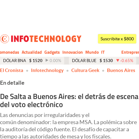
Últimas noticias
Dólar
Suscribite x $800
Members
tomonedas
Actualidad
Gadgets
Innovacion
Mundo
IT
Entrepre
CIO
Business
Economía y Política
DÓLAR BNA
$
1520
0.00
%
DÓLAR BLUE
$
1530
-0.65
%
El Cronista
Infotechnology
Cultura Geek
Buenos Aires
Finanzas y Mercados
En detalle
Mercados Online
De Salta a Buenos Aires: el detrás de escena
Negocios
del voto electrónico
Columnistas
Las denuncias por irregularidades y el
Otras secciones
común denominador: la empresa MSA. La polémica sobre
la auditoría del código fuente. El desafío de capacitar a
Apertura
tiempo a las autoridades de mesa y los fiscales.