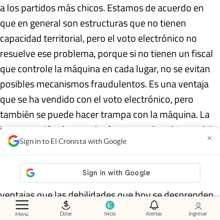
a los partidos más chicos. Estamos de acuerdo en
que en general son estructuras que no tienen
capacidad territorial, pero el voto electrónico no
resuelve ese problema, porque si no tienen un fiscal
que controle la máquina en cada lugar, no se evitan
posibles mecanismos fraudulentos. Es una ventaja
que se ha vendido con el voto electrónico, pero
también se puede hacer trampa con la máquina. La
incorporación de tecnología no resuelve el tema del
×
Sign in to El Cronista with Google
control de la mesa”.
Así las cosas, la gran pregunta es si son más las
ventajas que las debilidades que hoy se desprenden
del voto electrónico. Sobre todo cuando se piensa en
Dolar
Inicio
Alertas
Ingresar
Menú