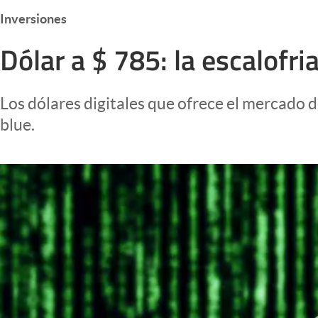
Infotechnology
Inversiones
Clase
Dólar a $ 785: la escalofr
Clima
Mundial 2026
Los dólares digitales que ofrece el mercado 
Eventos Corporativos
blue.
El Cronista Studio
Mediakit
abre en nueva pestaña