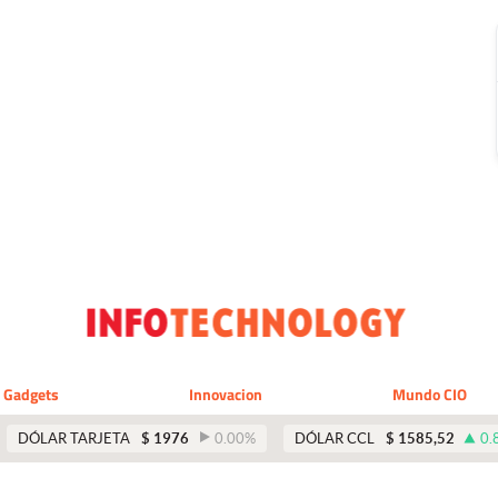
Gadgets
Innovacion
Mundo CIO
DÓLAR TARJETA
$
1976
0.00
%
DÓLAR CCL
$
1585,52
0.