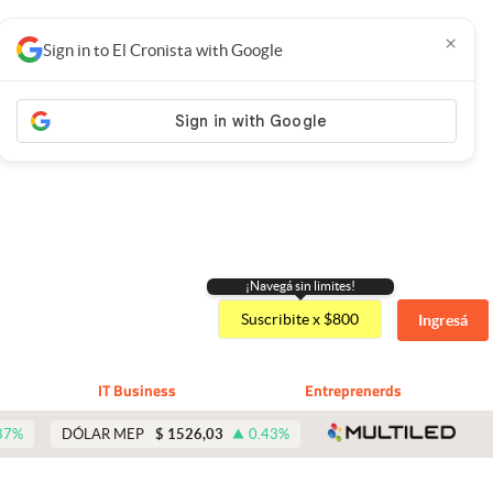
×
Sign in to El Cronista with Google
¡Navegá sin limites!
Suscribite x $800
Ingresá
IT Business
Entreprenerds
abre 
87
%
DÓLAR MEP
$
1526,03
0.43
%