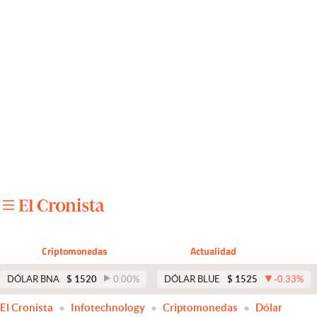
Últimas noticias
Dólar
Members
Economía y Política
Finanzas y Mercados
Mercados Online
Negocios
Columnistas
Criptomonedas
Actualidad
Otras secciones
DÓLAR BNA
$
1520
0.00
%
DÓLAR BLUE
$
1525
-0.33
%
Apertura
El Cronista
Infotechnology
Criptomonedas
Dólar