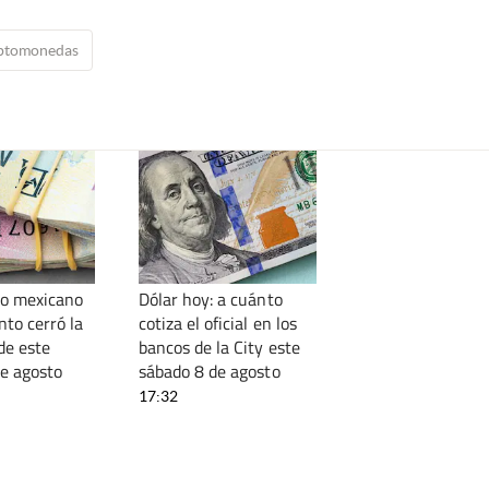
iptomonedas
so mexicano
Dólar hoy: a cuánto
nto cerró la
cotiza el oficial en los
de este
bancos de la City este
de agosto
sábado 8 de agosto
17:32