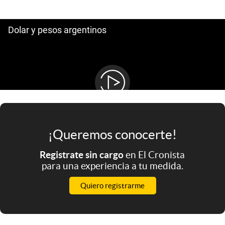
Infotechnology
Clase
Clima
Mundial 2026
Eventos Corporativos
El Cronista Studio
Mediakit
¡Queremos conocerte!
abre en nueva pestaña
Argentina
Registrate sin cargo
en El Cronista
para una experiencia a tu medida.
Quiero registrarme