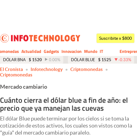
Últimas noticias
Dólar
Suscribite x $800
Members
tomonedas
Actualidad
Gadgets
Innovacion
Mundo
IT
Entrepre
CIO
Business
Economía y Política
DÓLAR BNA
$
1520
0.00
%
DÓLAR BLUE
$
1525
-0.33
%
El Cronista
Infotechnology
Criptomonedas
Finanzas y Mercados
Criptomonedas
Mercados Online
Mercado cambiario
Negocios
Cuánto cierra el dólar blue a fin de año: el
precio que ya manejan las cuevas
Columnistas
Otras secciones
El dólar Blue puede terminar por los cielos si se toma la
cotización de estos activos, los cuales son vistos como la
Apertura
"guía" del mercado cambiario paralelo.