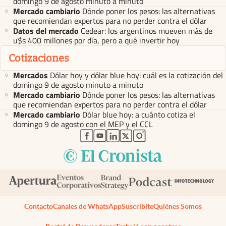
domingo 9 de agosto minuto a minuto
Mercado cambiario
Dónde poner los pesos: las alternativas
que recomiendan expertos para no perder contra el dólar
Datos del mercado
Cedear: los argentinos mueven más de
u$s 400 millones por día, pero a qué invertir hoy
Cotizaciones
Mercados
Dólar hoy y dólar blue hoy: cuál es la cotización del
domingo 9 de agosto minuto a minuto
Mercado cambiario
Dónde poner los pesos: las alternativas
que recomiendan expertos para no perder contra el dólar
Mercado cambiario
Dólar blue hoy: a cuánto cotiza el
domingo 9 de agosto con el MEP y el CCL
abre en nueva pestaña
abre en nueva pestaña
abre en nueva pestaña
abre en nueva pestaña
abre en nueva pestaña
Contacto
Canales de WhatsApp
Suscribite
Quiénes Somos