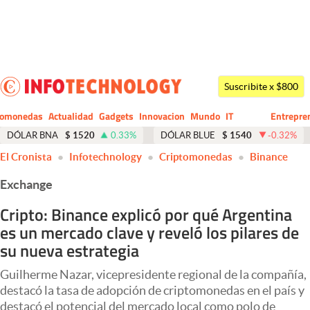
Últimas noticias
Dólar
Suscribite x $800
Members
tomonedas
Actualidad
Gadgets
Innovacion
Mundo
IT
Entrepre
CIO
Business
Economía y Política
DÓLAR BNA
$
1520
0.33
%
DÓLAR BLUE
$
1540
-0.32
%
El Cronista
Infotechnology
Criptomonedas
Binance
Finanzas y Mercados
Exchange
Mercados Online
Cripto: Binance explicó por qué Argentina
Negocios
es un mercado clave y reveló los pilares de
Columnistas
su nueva estrategia
Otras secciones
Guilherme Nazar, vicepresidente regional de la compañía,
destacó la tasa de adopción de criptomonedas en el país y
Apertura
destacó el potencial del mercado local como polo de