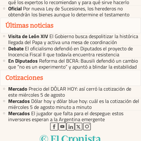
qué los expertos lo recomiendan y para qué sirve hacerlo
Oficial
Por nueva Ley de Sucesiones, los herederos no
obtendrán los bienes aunque lo determine el testamento
Últimas noticias
Visita de León XIV
El Gobierno busca despolitizar la histórica
llegada del Papa y activa una mesa de coordinación
Debate
El oficialismo defendió en Diputados el proyecto de
Inocencia Fiscal II que todavía encuentra resistencia
En Diputados
Reforma del BCRA: Bausili defendió un cambio
que “no es un experimento” y apuntó a blindar la estabilidad
Cotizaciones
Mercado
Precio del DÓLAR HOY: así cerró la cotización de
este miércoles 5 de agosto
Mercados
Dólar hoy y dólar blue hoy: cuál es la cotización del
miércoles 5 de agosto minuto a minuto
Mercados
El jugador que falta para el despegue: estos
inversores esperan a la Argentina emergente
abre en nueva pestaña
abre en nueva pestaña
abre en nueva pestaña
abre en nueva pestaña
abre en nueva pestaña