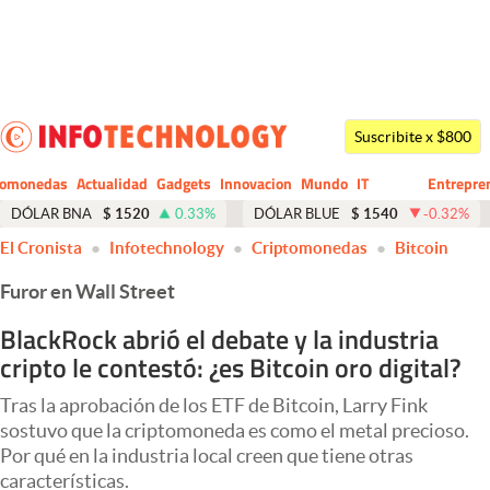
Últimas noticias
Dólar
Suscribite x $800
Members
tomonedas
Actualidad
Gadgets
Innovacion
Mundo
IT
Entrepre
CIO
Business
Economía y Política
DÓLAR BNA
$
1520
0.33
%
DÓLAR BLUE
$
1540
-0.32
%
El Cronista
Infotechnology
Criptomonedas
Bitcoin
Finanzas y Mercados
Furor en Wall Street
Mercados Online
BlackRock abrió el debate y la industria
Negocios
cripto le contestó: ¿es Bitcoin oro digital?
Columnistas
Tras la aprobación de los ETF de Bitcoin, Larry Fink
Otras secciones
sostuvo que la criptomoneda es como el metal precioso.
Por qué en la industria local creen que tiene otras
Apertura
características.