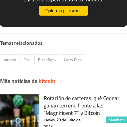
Quiero registrarme
Temas relacionados
bitcoin
Oro
BlackRock
Larry Fink
Más noticias de
bitcoin
Rotación de carteras: qué Cedear
ganan terreno frente a las
“Magnificent 7″ y Bitcoin
jueves, 23 de Julio de
Members
2026