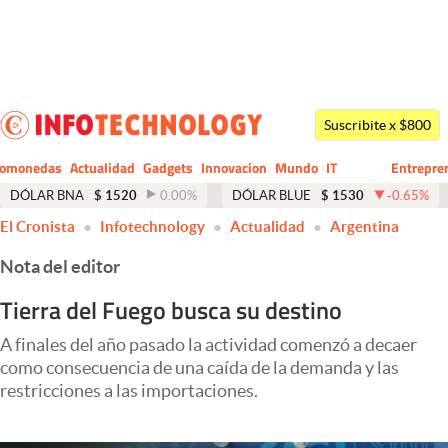
Últimas noticias
Dólar
Suscribite x $800
Members
tomonedas
Actualidad
Gadgets
Innovacion
Mundo
IT
Entrepre
CIO
Business
Economía y Política
DÓLAR BNA
$
1520
0.00
%
DÓLAR BLUE
$
1530
-0.65
%
El Cronista
Infotechnology
Actualidad
Argentina
Finanzas y Mercados
Nota del editor
Mercados Online
Tierra del Fuego busca su destino
Negocios
A finales del año pasado la actividad comenzó a decaer
Columnistas
como consecuencia de una caída de la demanda y las
Otras secciones
restricciones a las importaciones.
Apertura