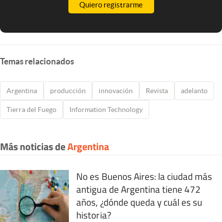
Quiero registrarme
Temas relacionados
Argentina
producción
innovación
Revista
adelanto
Tierra del Fuego
Information Technology
Más noticias de
Argentina
No es Buenos Aires: la ciudad más
antigua de Argentina tiene 472
años, ¿dónde queda y cuál es su
historia?