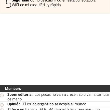
5
WiFi de mi casa: fácil y rápido
Members
Zoom editorial
.
Los pesos no van a crecer, solo van a cambiar
de mano
Opinión
.
El crudo argentino se acopla al mundo
El foco en bancos
.
El BCRA descartó bajar encajes y no