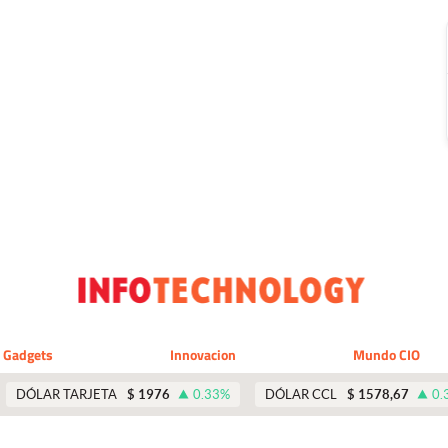
Gadgets
Innovacion
Mundo CIO
DÓLAR TARJETA
$
1976
0.33
%
DÓLAR CCL
$
1578,67
0.