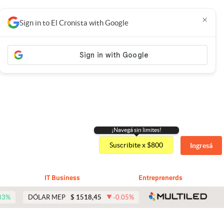
×
Sign in to El Cronista with Google
¡Navegá sin limites!
Suscribite x $800
Ingresá
IT Business
Entreprenerds
abre 
33
%
DÓLAR MEP
$
1518,45
-0.05
%