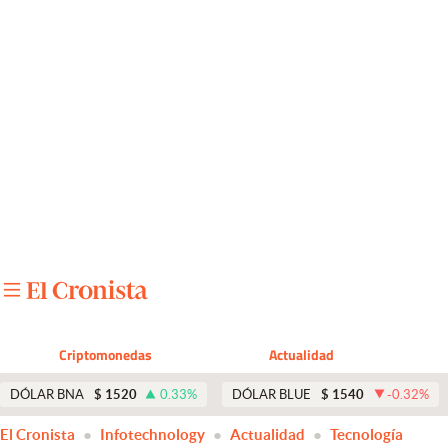
Últimas noticias
Dólar
Members
Economía y Política
Finanzas y Mercados
Mercados Online
Negocios
Columnistas
Criptomonedas
Actualidad
Otras secciones
DÓLAR BNA
$
1520
0.33
%
DÓLAR BLUE
$
1540
-0.32
%
Apertura
El Cronista
Infotechnology
Actualidad
Tecnología