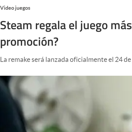
Infotechnology
Video juegos
Clase
Steam regala el juego más
Clima
promoción?
Mundial 2026
Eventos Corporativos
La remake será lanzada oficialmente el 24 de 
El Cronista Studio
Mediakit
abre en nueva pestaña