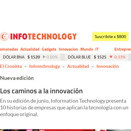
Últimas noticias
Dólar
Suscribite x $800
Members
tomonedas
Actualidad
Gadgets
Innovacion
Mundo
IT
Entrepre
CIO
Business
Economía y Política
DÓLAR BNA
$
1520
0.00
%
DÓLAR BLUE
$
1525
-0.33
%
El Cronista
Infotechnology
Actualidad
Innovación
Finanzas y Mercados
Nueva edición
Mercados Online
Los caminos a la innovación
Negocios
En su edición de junio, Information Technology presenta
Columnistas
10 historias de empresas que aplican la tecnología con un
Otras secciones
enfoque original.
Apertura