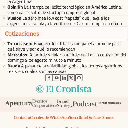
la Argentina
Opinión
La trampa del éxito tecnológico en América Latina:
cómo dar el salto de startup a empresa global
Vuelos
La aerolínea low cost “tapada” que lleva a los
argentinos a su playa favorita en el Caribe rompió un récord
Cotizaciones
Truco casero
Envolver los dólares con papel aluminio: para
qué sirve y por qué lo recomiendan
Mercados
Dólar hoy y dólar blue hoy: cuál es la cotización del
domingo 9 de agosto minuto a minuto
Deuda
A pesar de la volatilidad global, los bonos argentinos
resisten: cuáles son las causas
abre en nueva pestaña
abre en nueva pestaña
abre en nueva pestaña
abre en nueva pestaña
abre en nueva pestaña
Contacto
Canales de WhatsApp
Suscribite
Quiénes Somos