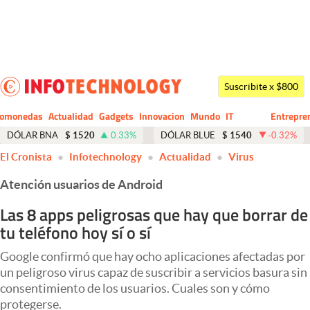
Últimas noticias
Dólar
Suscribite x $800
Members
tomonedas
Actualidad
Gadgets
Innovacion
Mundo
IT
Entrepre
CIO
Business
Economía y Política
DÓLAR BNA
$
1520
0.33
%
DÓLAR BLUE
$
1540
-0.32
%
El Cronista
Infotechnology
Actualidad
Virus
Finanzas y Mercados
Atención usuarios de Android
Mercados Online
Las 8 apps peligrosas que hay que borrar de
Negocios
tu teléfono hoy sí o sí
Columnistas
Google confirmó que hay ocho aplicaciones afectadas por
Otras secciones
un peligroso virus capaz de suscribir a servicios basura sin
consentimiento de los usuarios. Cuales son y cómo
Apertura
protegerse.