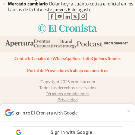
Mercado cambiario
Dólar hoy: a cuánto cotiza el oficial en los
bancos de la City este jueves 6 de agosto
abre en nueva pestaña
abre en nueva pestaña
abre en nueva pestaña
abre en nueva pestaña
abre en nueva pestaña
Contacto
Canales de WhatsApp
Suscribite
Quiénes Somos
Portal de Proveedores
Trabajá con nosotros
Copyright 2025 cronista.com
Todos los derechos reservados
Términos y condiciones
Privacidad
Consentimiento
×
Tel:
+54 11 7078-3270
Sign in to El Cronista with Google
cronista.com
es propiedad de El Cronista Comercial S.A Registro de
propiedad intelectual: 56576959