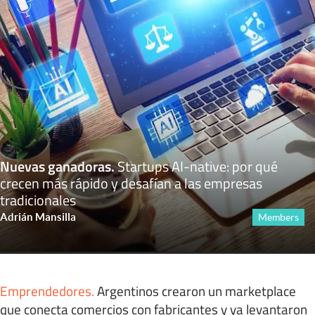
Nuevas ganadoras
.
Startups AI-native: por qué
crecen más rápido y desafían a las empresas
tradicionales
Adrián Mansilla
Members
Emprendedores
.
Argentinos crearon un marketplace
que conecta comercios con fabricantes y ya levantaron