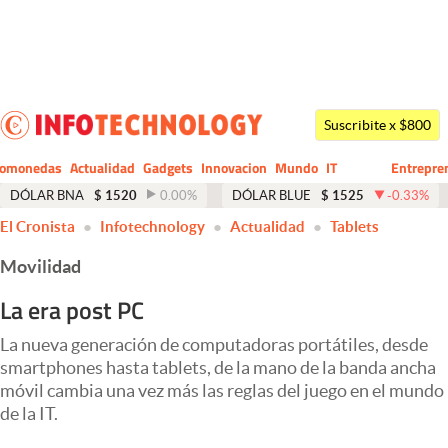
Últimas noticias
Dólar
Suscribite x $800
Members
tomonedas
Actualidad
Gadgets
Innovacion
Mundo
IT
Entrepre
CIO
Business
Economía y Política
DÓLAR BNA
$
1520
0.00
%
DÓLAR BLUE
$
1525
-0.33
%
El Cronista
Infotechnology
Actualidad
Tablets
Finanzas y Mercados
Movilidad
Mercados Online
La era post PC
Negocios
La nueva generación de computadoras portátiles, desde
Columnistas
smartphones hasta tablets, de la mano de la banda ancha
Otras secciones
móvil cambia una vez más las reglas del juego en el mundo
de la IT.
Apertura