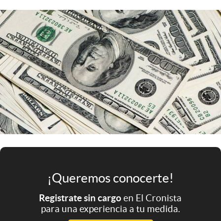
Infotechnology
Clase
Clima
Mundial 2026
Eventos Corporativos
El Cronista Studio
Mediakit
abre en nueva pestaña
Argentina
¡Queremos conocerte!
Registrate sin cargo
en El Cronista
para una experiencia a tu medida.