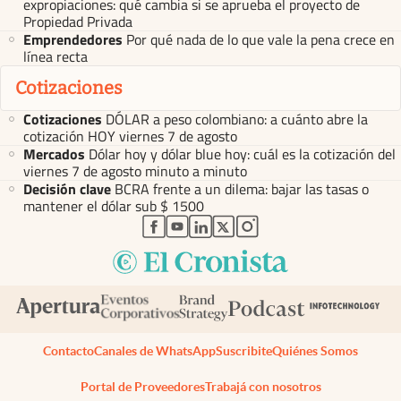
expropiaciones: qué cambia si se aprueba el proyecto de
Propiedad Privada
Emprendedores
Por qué nada de lo que vale la pena crece en
línea recta
Cotizaciones
Cotizaciones
DÓLAR a peso colombiano: a cuánto abre la
cotización HOY viernes 7 de agosto
Mercados
Dólar hoy y dólar blue hoy: cuál es la cotización del
viernes 7 de agosto minuto a minuto
Decisión clave
BCRA frente a un dilema: bajar las tasas o
mantener el dólar sub $ 1500
abre en nueva pestaña
abre en nueva pestaña
abre en nueva pestaña
abre en nueva pestaña
abre en nueva pestaña
Contacto
Canales de WhatsApp
Suscribite
Quiénes Somos
Portal de Proveedores
Trabajá con nosotros