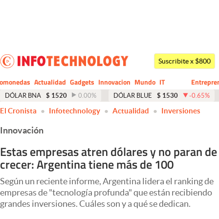
Últimas noticias
Dólar
Suscribite x $800
Members
tomonedas
Actualidad
Gadgets
Innovacion
Mundo
IT
Entrepre
CIO
Business
Economía y Política
DÓLAR BNA
$
1520
0.00
%
DÓLAR BLUE
$
1530
-0.65
%
El Cronista
Infotechnology
Actualidad
Inversiones
Finanzas y Mercados
Innovación
Mercados Online
Estas empresas atren dólares y no paran de
Negocios
crecer: Argentina tiene más de 100
Columnistas
Según un reciente informe, Argentina lidera el ranking de
Otras secciones
empresas de "tecnología profunda" que están recibiendo
grandes inversiones. Cuáles son y a qué se dedican.
Apertura