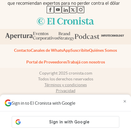
que recomiendan expertos para no perder contra el dólar
abre en nueva pestaña
abre en nueva pestaña
abre en nueva pestaña
abre en nueva pestaña
abre en nueva pestaña
Contacto
Canales de WhatsApp
Suscribite
Quiénes Somos
Portal de Proveedores
Trabajá con nosotros
Copyright 2025 cronista.com
Todos los derechos reservados
Términos y condiciones
Privacidad
Consentimiento
×
Tel:
+54 11 7078-3270
Sign in to El Cronista with Google
cronista.com
es propiedad de El Cronista Comercial S.A Registro de
propiedad intelectual: 56576959
N° de edición: 10.952 - 9 de agosto de 2026