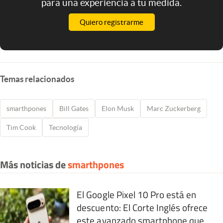
para una experiencia a tu medida.
Quiero registrarme
Temas relacionados
smarthpones
Bill Gates
Elon Musk
Marc Zuckerberg
Tim Cook
Tecnología
Más noticias de
smarthpones
El Google Pixel 10 Pro está en
descuento: El Corte Inglés ofrece
este avanzado smartphone que