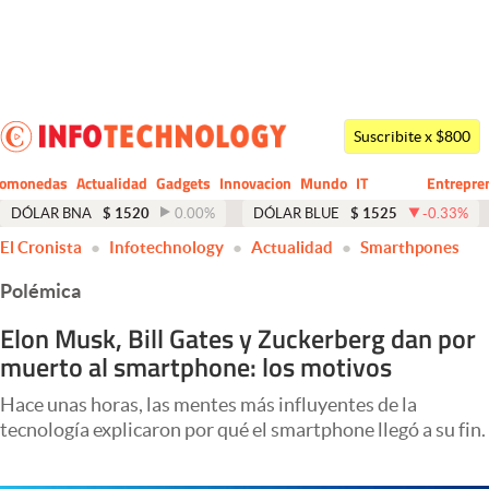
Últimas noticias
Dólar
Suscribite x $800
Members
tomonedas
Actualidad
Gadgets
Innovacion
Mundo
IT
Entrepre
CIO
Business
Economía y Política
DÓLAR BNA
$
1520
0.00
%
DÓLAR BLUE
$
1525
-0.33
%
El Cronista
Infotechnology
Actualidad
Smarthpones
Finanzas y Mercados
Polémica
Mercados Online
Elon Musk, Bill Gates y Zuckerberg dan por
Negocios
muerto al smartphone: los motivos
Columnistas
Hace unas horas, las mentes más influyentes de la
Otras secciones
tecnología explicaron por qué el smartphone llegó a su fin.
Apertura