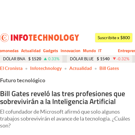
Últimas noticias
Dólar
Suscribite x $800
Members
tomonedas
Actualidad
Gadgets
Innovacion
Mundo
IT
Entrepre
CIO
Business
Economía y Política
DÓLAR BNA
$
1520
0.33
%
DÓLAR BLUE
$
1540
-0.32
%
El Cronista
Infotechnology
Actualidad
Bill Gates
Finanzas y Mercados
Futuro tecnológico
Mercados Online
Bill Gates reveló las tres profesiones que
Negocios
sobrevivirán a la Inteligencia Artificial
Columnistas
El cofundador de Microsoft afirmó que solo algunos
Otras secciones
trabajos sobrevivirán el avance de la tecnología. ¿Cuáles
son?
Apertura