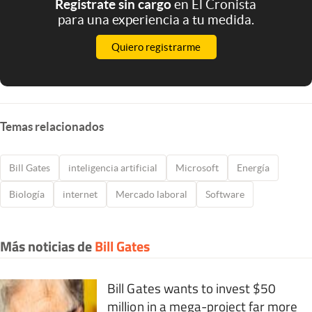
Registrate sin cargo
en El Cronista
para una experiencia a tu medida.
Quiero registrarme
Temas relacionados
Bill Gates
inteligencia artificial
Microsoft
Energía
Biología
internet
Mercado laboral
Software
Más noticias de
Bill Gates
Bill Gates wants to invest $50
million in a mega-project far more