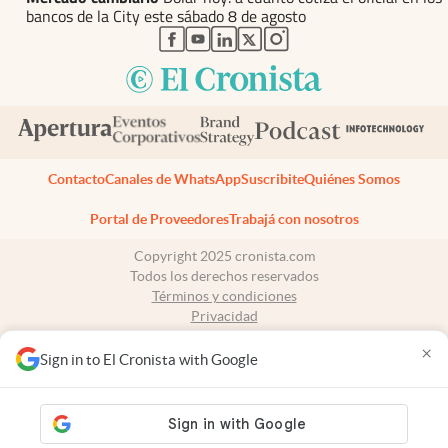
bancos de la City este sábado 8 de agosto
abre en nueva pestaña
abre en nueva pestaña
abre en nueva pestaña
abre en nueva pestaña
abre en nueva pestaña
Contacto
Canales de WhatsApp
Suscribite
Quiénes Somos
Portal de Proveedores
Trabajá con nosotros
Copyright 2025 cronista.com
Todos los derechos reservados
Términos y condiciones
Privacidad
Consentimiento
×
Tel:
+54 11 7078-3270
Sign in to El Cronista with Google
cronista.com
es propiedad de El Cronista Comercial S.A Registro de
propiedad intelectual: 56576959
N° de edición: 10.951 - 8 de agosto de 2026