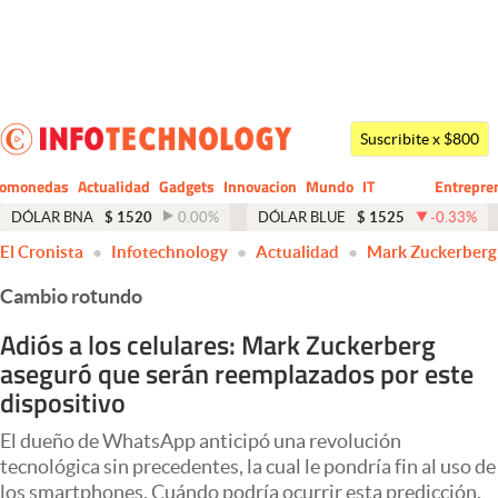
Últimas noticias
Dólar
Suscribite x $800
Members
tomonedas
Actualidad
Gadgets
Innovacion
Mundo
IT
Entrepre
CIO
Business
Economía y Política
DÓLAR BNA
$
1520
0.00
%
DÓLAR BLUE
$
1525
-0.33
%
El Cronista
Infotechnology
Actualidad
Mark Zuckerberg
Finanzas y Mercados
Cambio rotundo
Mercados Online
Adiós a los celulares: Mark Zuckerberg
Negocios
aseguró que serán reemplazados por este
Columnistas
dispositivo
Otras secciones
El dueño de WhatsApp anticipó una revolución
tecnológica sin precedentes, la cual le pondría fin al uso de
Apertura
los smartphones. Cuándo podría ocurrir esta predicción.