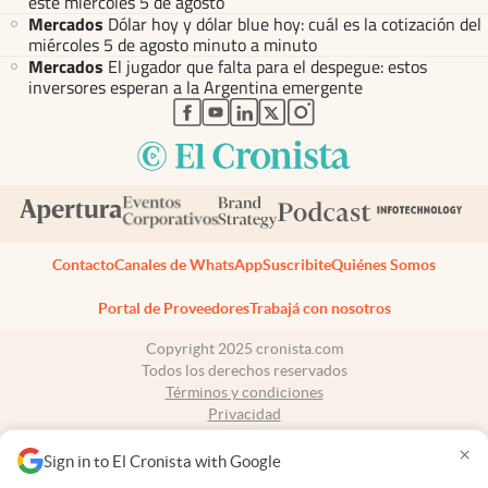
este miércoles 5 de agosto
Mercados
Dólar hoy y dólar blue hoy: cuál es la cotización del
miércoles 5 de agosto minuto a minuto
Mercados
El jugador que falta para el despegue: estos
inversores esperan a la Argentina emergente
abre en nueva pestaña
abre en nueva pestaña
abre en nueva pestaña
abre en nueva pestaña
abre en nueva pestaña
Contacto
Canales de WhatsApp
Suscribite
Quiénes Somos
Portal de Proveedores
Trabajá con nosotros
Copyright 2025 cronista.com
Todos los derechos reservados
Términos y condiciones
Privacidad
Consentimiento
×
Tel:
+54 11 7078-3270
Sign in to El Cronista with Google