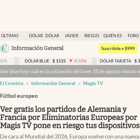
Últimas noticias
ÚLTIMAS
DÓLAR
DÓLAR
JAVIER
RIESGO
QUIÉN ES
FORO
Dólar
NOTICIAS
BLUE
MILEI
PAÍS
QUIÉN
Argentina
Información General
Members
Suscribite x $999
España
Economía y Política
DÓLAR BLUE
$
1525
-0.33
%
DÓLAR TARJETA
$
1976
0.00
%
México
: cuál es la cotización del lunes 10 de agosto minuto a minuto
Dóla
Finanzas y Mercados
USA
El Cronista
Información General
Magis TV
Mercados Online
Colombia
Uruguay
Fútbol europeo
Negocios
Ver gratis los partidos de Alemania y
Columnistas
Francia por Eliminatorias Europeas por
Otras secciones
Magis TV pone en riesgo tus dispositivos
Apertura
De cara al Mundial del 2026, Europa vuelve con una nueva