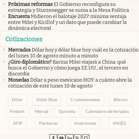
Próximas reformas
El Gobierno reconfigura su
estrategia y Sturzenegger se suma a la Mesa Política
Encuesta
Midieron el balotaje 2027: mínima ventaja
entre Milei y Kicillof y un dato que puede cambiar la
dinámica electoral
Cotizaciones
Mercados
Dólar hoy y dólar blue hoy: cuál es la cotización
del lunes 10 de agosto minuto a minuto
¿Giro diplomático?
Karina Milei viajará a China: qué
busca el Gobierno y cómo juega EE.UU., el tercero en
discordia
Monedas
Dólar a peso mexicano HOY: a cuánto abre la
cotización de este lunes 10 de agosto
Dólar
Dólar Blue
Criptomonedas
Bitcoin
Fintech
Merval
Quiniela
Calendario de feriados
AFIP
Paritarias
Inversiones
ANSES
abre en nueva pestaña
abre en nueva pestaña
abre en nueva pestaña
abre en nueva pestaña
abre en nueva pestaña