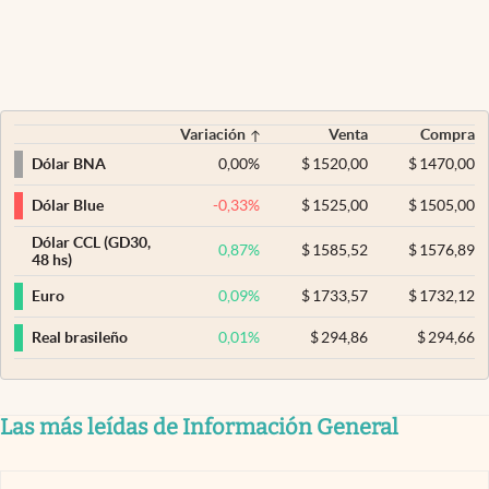
Variación
Venta
Compra
0,00
%
$
1520,00
$
1470,00
Dólar BNA
-0,33
%
$
1525,00
$
1505,00
Dólar Blue
Dólar CCL (GD30,
0,87
%
$
1585,52
$
1576,89
48 hs)
0,09
%
$
1733,57
$
1732,12
Euro
0,01
%
$
294,86
$
294,66
Real brasileño
Las más leídas de Información General