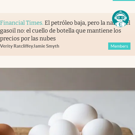
Financial Times
.
El petróleo baja, pero la nafta y el
gasoil no: el cuello de botella que mantiene los
precios por las nubes
Verity Ratcliffe
y
Jamie Smyth
Members