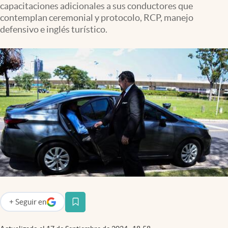
capacitaciones adicionales a sus conductores que
Infotechnology
contemplan ceremonial y protocolo, RCP, manejo
Clase
defensivo e inglés turístico.
Clima
Mundial 2026
Eventos Corporativos
El Cronista Studio
Mediakit
abre en nueva pestaña
Argentina
+
Seguir
en
abre en nueva pestaña