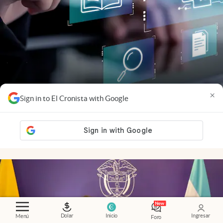
×
Sign in to El Cronista with Google
Globant
.
Qué son los AI Pods de Globant y por
qué se convirtieron en la nueva apuesta de la
inteligencia artificial empresarial
Dolar
Inicio
Ingresar
Menú
Foro