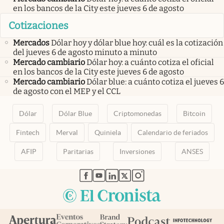
en los bancos de la City este jueves 6 de agosto
Cotizaciones
Mercados
Dólar hoy y dólar blue hoy: cuál es la cotización
del jueves 6 de agosto minuto a minuto
Mercado cambiario
Dólar hoy: a cuánto cotiza el oficial
en los bancos de la City este jueves 6 de agosto
Mercado cambiario
Dólar blue: a cuánto cotiza el jueves 6
de agosto con el MEP y el CCL
Dólar
Dólar Blue
Criptomonedas
Bitcoin
Fintech
Merval
Quiniela
Calendario de feriados
AFIP
Paritarias
Inversiones
ANSES
abre en nueva pestaña
abre en nueva pestaña
abre en nueva pestaña
abre en nueva pestaña
abre en nueva pestaña