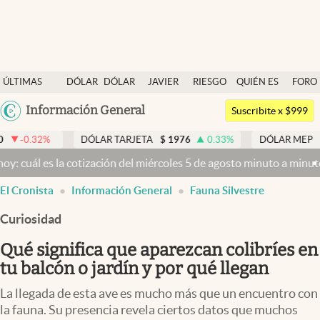
Últimas noticias
ÚLTIMAS
DÓLAR
DÓLAR
JAVIER
RIESGO
QUIÉN ES
FORO
Dólar
NOTICIAS
BLUE
MILEI
PAÍS
QUIÉN
Argentina
Información General
Members
Suscribite x $999
España
Economía y Política
DÓLAR TARJETA
$
1976
0.33
%
DÓLAR MEP
$
1518,45
México
a cotización del miércoles 5 de agosto minuto a minuto
Dólar hoy y d
Finanzas y Mercados
USA
El Cronista
Información General
Fauna Silvestre
Mercados Online
Colombia
Uruguay
Curiosidad
Negocios
Qué significa que aparezcan colibríes en
Columnistas
tu balcón o jardín y por qué llegan
Otras secciones
La llegada de esta ave es mucho más que un encuentro con
Apertura
la fauna. Su presencia revela ciertos datos que muchos