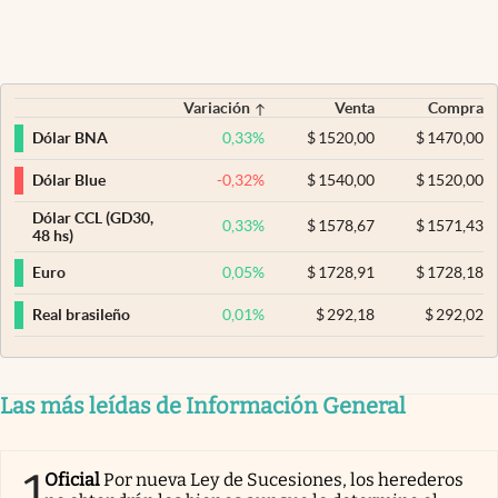
Variación
Venta
Compra
0,33
%
$
1520,00
$
1470,00
Dólar BNA
-0,32
%
$
1540,00
$
1520,00
Dólar Blue
Dólar CCL (GD30,
0,33
%
$
1578,67
$
1571,43
48 hs)
0,05
%
$
1728,91
$
1728,18
Euro
0,01
%
$
292,18
$
292,02
Real brasileño
Las más leídas de Información General
1
Oficial
Por nueva Ley de Sucesiones, los herederos