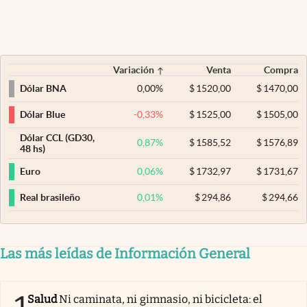
Variación
Venta
Compra
0,00
%
$
1520,00
$
1470,00
Dólar BNA
-0,33
%
$
1525,00
$
1505,00
Dólar Blue
Dólar CCL (GD30,
0,87
%
$
1585,52
$
1576,89
48 hs)
0,06
%
$
1732,97
$
1731,67
Euro
0,01
%
$
294,86
$
294,66
Real brasileño
Las más leídas de Información General
Salud
Ni caminata, ni gimnasio, ni bicicleta: el