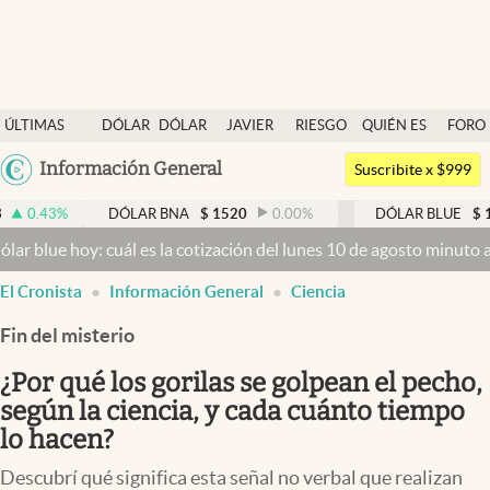
Últimas noticias
ÚLTIMAS
DÓLAR
DÓLAR
JAVIER
RIESGO
QUIÉN ES
FORO
Dólar
NOTICIAS
BLUE
MILEI
PAÍS
QUIÉN
Argentina
Información General
Members
Suscribite x $999
España
Economía y Política
DÓLAR BNA
$
1520
0.00
%
DÓLAR BLUE
$
1525
-0.3
México
y: cuál es la cotización del lunes 10 de agosto minuto a minuto
Dól
Finanzas y Mercados
USA
El Cronista
Información General
Ciencia
Mercados Online
Colombia
Uruguay
Fin del misterio
Negocios
¿Por qué los gorilas se golpean el pecho,
Columnistas
según la ciencia, y cada cuánto tiempo
Otras secciones
lo hacen?
Apertura
Descubrí qué significa esta señal no verbal que realizan