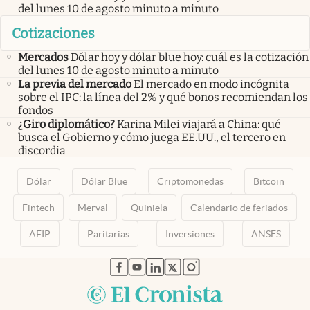
del lunes 10 de agosto minuto a minuto
Cotizaciones
Mercados
Dólar hoy y dólar blue hoy: cuál es la cotización
del lunes 10 de agosto minuto a minuto
La previa del mercado
El mercado en modo incógnita
sobre el IPC: la línea del 2% y qué bonos recomiendan los
fondos
¿Giro diplomático?
Karina Milei viajará a China: qué
busca el Gobierno y cómo juega EE.UU., el tercero en
discordia
Dólar
Dólar Blue
Criptomonedas
Bitcoin
Fintech
Merval
Quiniela
Calendario de feriados
AFIP
Paritarias
Inversiones
ANSES
abre en nueva pestaña
abre en nueva pestaña
abre en nueva pestaña
abre en nueva pestaña
abre en nueva pestaña