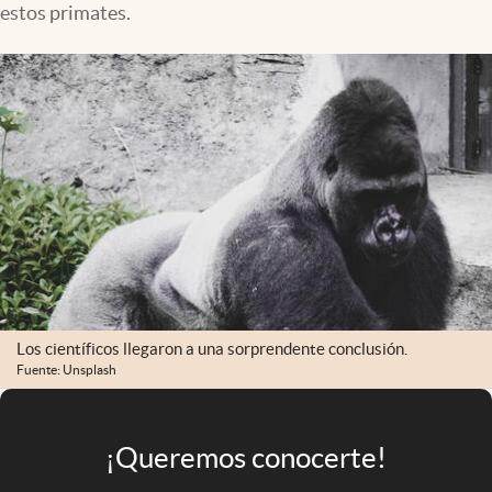
estos primates.
Infotechnology
Clase
Clima
Mundial 2026
Eventos Corporativos
El Cronista Studio
Mediakit
abre en nueva pestaña
Argentina
Los científicos llegaron a una sorprendente conclusión.
Fuente: Unsplash
¡Queremos conocerte!