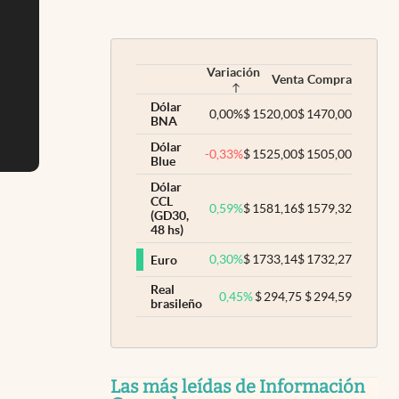
Variación
Venta
Compra
Dólar
0,00
%
$
1520,00
$
1470,00
BNA
Dólar
-0,33
%
$
1525,00
$
1505,00
Blue
Dólar
CCL
0,59
%
$
1581,16
$
1579,32
(GD30,
48 hs)
0,30
%
$
1733,14
$
1732,27
Euro
Real
0,45
%
$
294,75
$
294,59
brasileño
Las más leídas de Información