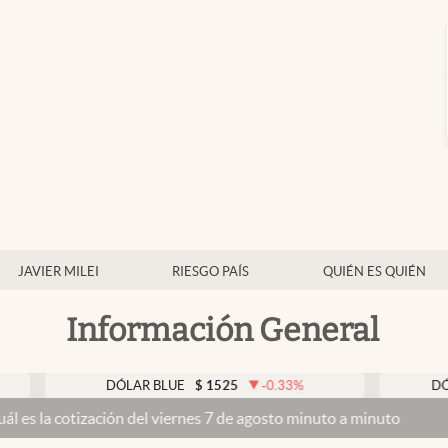
JAVIER MILEI
RIESGO PAÍS
QUIÉN ES QUIÉN
Información General
DÓLAR BLUE
$
1525
-0.33
%
DÓLAR TA
cotización del viernes 7 de agosto minuto a minuto