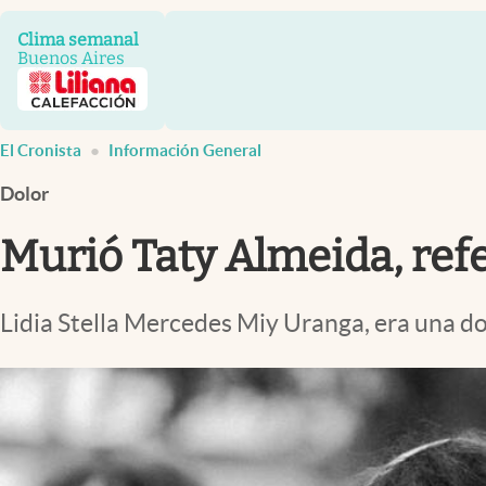
Infotechnology
Clima semanal
Clase
Buenos Aires
Clima
Mundial 2026
El Cronista
Información General
Eventos Corporativos
Dolor
El Cronista Studio
Murió Taty Almeida, ref
Mediakit
abre en nueva pestaña
Lidia Stella Mercedes Miy Uranga, era una do