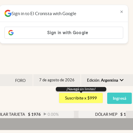
×
Sign in to El Cronista with Google
7 de agosto de 2026
Edición:
Argentina
FORO
¡Navegá sin limites!
Argentina
Suscribite x $999
Ingresá
España
México
RJETA
$
1976
0.00
%
DÓLAR MEP
$
1526,02
USA
Colombia