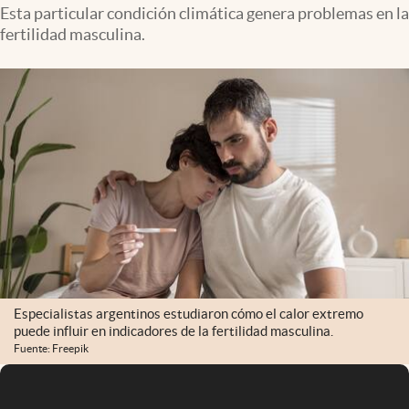
Infotechnology
Esta particular condición climática genera problemas en la
fertilidad masculina.
Clase
Clima
Mundial 2026
Eventos Corporativos
El Cronista Studio
Mediakit
abre en nueva pestaña
Argentina
Especialistas argentinos estudiaron cómo el calor extremo
puede influir en indicadores de la fertilidad masculina.
Fuente: Freepik