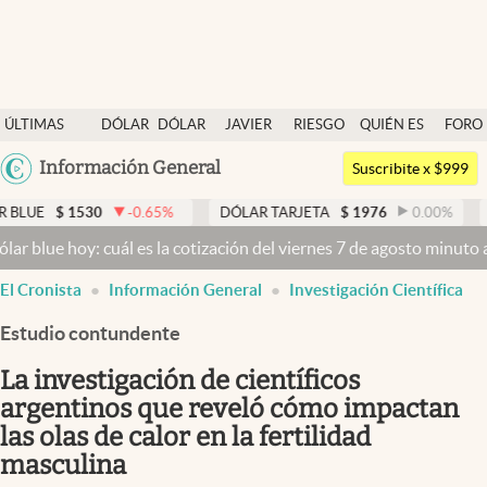
Últimas noticias
ÚLTIMAS
DÓLAR
DÓLAR
JAVIER
RIESGO
QUIÉN ES
FORO
Dólar
NOTICIAS
BLUE
MILEI
PAÍS
QUIÉN
Argentina
Información General
Members
Suscribite x $999
España
Economía y Política
1530
-0.65
%
DÓLAR TARJETA
$
1976
0.00
%
DÓLAR M
México
oy: cuál es la cotización del viernes 7 de agosto minuto a minuto
D
Finanzas y Mercados
USA
El Cronista
Información General
Investigación Científica
Mercados Online
Colombia
Uruguay
Estudio contundente
Negocios
La investigación de científicos
Columnistas
argentinos que reveló cómo impactan
Otras secciones
las olas de calor en la fertilidad
Apertura
masculina