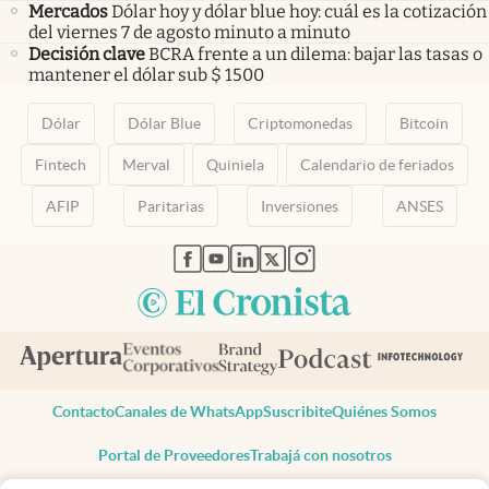
Mercados
Dólar hoy y dólar blue hoy: cuál es la cotización
del viernes 7 de agosto minuto a minuto
Decisión clave
BCRA frente a un dilema: bajar las tasas o
mantener el dólar sub $ 1500
Dólar
Dólar Blue
Criptomonedas
Bitcoin
Fintech
Merval
Quiniela
Calendario de feriados
AFIP
Paritarias
Inversiones
ANSES
abre en nueva pestaña
abre en nueva pestaña
abre en nueva pestaña
abre en nueva pestaña
abre en nueva pestaña
Contacto
Canales de WhatsApp
Suscribite
Quiénes Somos
Portal de Proveedores
Trabajá con nosotros