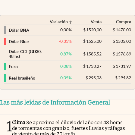
Variación
Venta
Compra
0,00
%
$
1520,00
$
1470,00
Dólar BNA
-0,33
%
$
1525,00
$
1505,00
Dólar Blue
Dólar CCL (GD30,
0,87
%
$
1585,52
$
1576,89
48 hs)
0,08
%
$
1733,27
$
1731,97
Euro
0,05
%
$
295,03
$
294,82
Real brasileño
Las más leídas de Información General
1
Clima
Se aproxima el diluvio del año con 48 horas
de tormentas con granizo, fuertes lluvias y ráfagas
de viento de más de 70 km/h