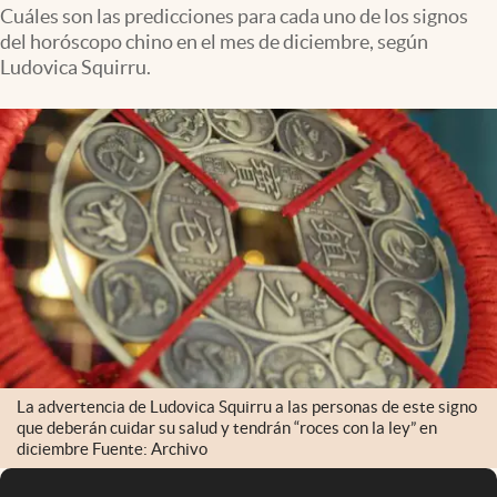
Infotechnology
Cuáles son las predicciones para cada uno de los signos
del horóscopo chino en el mes de diciembre, según
Clase
Ludovica Squirru.
Clima
Mundial 2026
Eventos Corporativos
El Cronista Studio
Mediakit
abre en nueva pestaña
Argentina
La advertencia de Ludovica Squirru a las personas de este signo
que deberán cuidar su salud y tendrán “roces con la ley” en
diciembre Fuente: Archivo