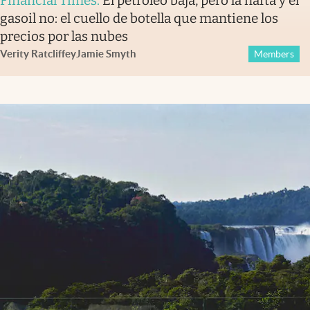
Financial Times
.
El petróleo baja, pero la nafta y el
gasoil no: el cuello de botella que mantiene los
precios por las nubes
Verity Ratcliffe
y
Jamie Smyth
Members