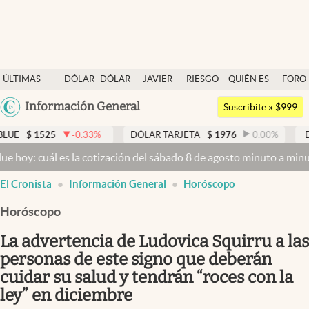
Últimas noticias
ÚLTIMAS
DÓLAR
DÓLAR
JAVIER
RIESGO
QUIÉN ES
FORO
Dólar
NOTICIAS
BLUE
MILEI
PAÍS
QUIÉN
Argentina
Información General
Members
Suscribite x $999
España
Economía y Política
-0.33
%
DÓLAR TARJETA
$
1976
0.00
%
DÓLAR MEP
$
1
México
s la cotización del sábado 8 de agosto minuto a minuto
Dólar hoy y 
Finanzas y Mercados
USA
El Cronista
Información General
Horóscopo
Mercados Online
Colombia
Uruguay
Horóscopo
Negocios
La advertencia de Ludovica Squirru a las
Columnistas
personas de este signo que deberán
Otras secciones
cuidar su salud y tendrán “roces con la
Apertura
ley” en diciembre