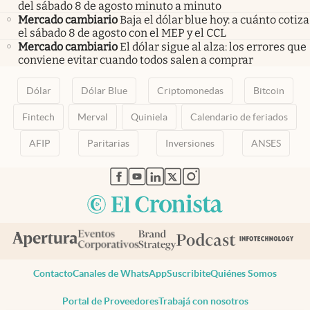
del sábado 8 de agosto minuto a minuto
Mercado cambiario
Baja el dólar blue hoy: a cuánto cotiza
el sábado 8 de agosto con el MEP y el CCL
Mercado cambiario
El dólar sigue al alza: los errores que
conviene evitar cuando todos salen a comprar
Dólar
Dólar Blue
Criptomonedas
Bitcoin
Fintech
Merval
Quiniela
Calendario de feriados
AFIP
Paritarias
Inversiones
ANSES
abre en nueva pestaña
abre en nueva pestaña
abre en nueva pestaña
abre en nueva pestaña
abre en nueva pestaña
Contacto
Canales de WhatsApp
Suscribite
Quiénes Somos
Portal de Proveedores
Trabajá con nosotros